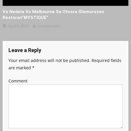
Vo Nedela Vo Melbourne Se Otvora Glamurozen
Restoran”MYSTIQUE”
April 4, 2023
Intvaustralia
Leave a Reply
Your email address will not be published.
Required fields
are marked
*
Comment