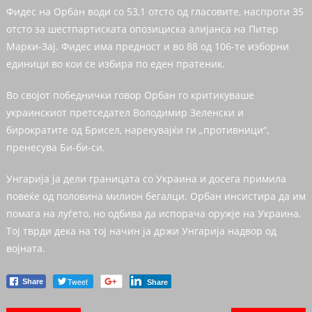
Фидес на Орбан води со 53,1 отсто од гласовите, наспроти 35
отсто за шестпартиската опозициска алијанса на Питер
Марки-Зај. Фидес има предност и во 88 од 106-те изборни
единици во кои се избира по еден пратеник.
Во својот победнички говор Орбан го критикуваше
украинскиот претседател Володимир Зеленски и
бирократите од Брисел, нарекувајќи ги „противници“,
пренесува Би-би-си.
Унгарија ја дели границата со Украина и досега примила
повеќе од половина милион бегалци. Орбан инсистира да им
помага на луѓето, но одбива да испорача оружје на Украина.
Тој тврди дека на тој начин ја држи Унгарија надвор од
војната.
Tweet
Share
Share