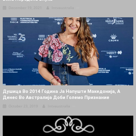
December 19, 2021
Intvaustralia
Душица Во 2014 Година Ја Напушти Македонија, А
Денес Во Австралија Доби Големо Признание
October 23, 2019
Intvaustralia