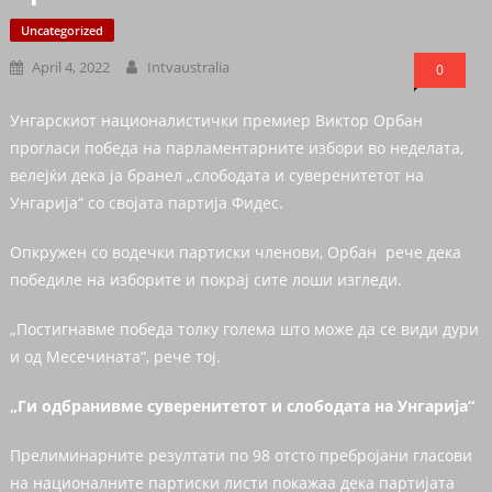
Uncategorized
April 4, 2022
Intvaustralia
0
Унгарскиот националистички премиер Виктор Орбан
прогласи победа на парламентарните избори во неделата,
велејќи дека ја бранел „слободата и суверенитетот на
Унгарија“ со својата партија Фидес.
Опкружен со водечки партиски членови, Орбан рече дека
победиле на изборите и покрај сите лоши изгледи.
„Постигнавме победа толку голема што може да се види дури
и од Месечината“, рече тој.
„Ги одбранивме суверенитетот и слободата на Унгарија“
Прелиминарните резултати по 98 отсто пребројани гласови
на националните партиски листи покажаа дека партијата