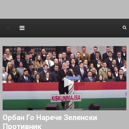
Avstraliska muzicka televizija
Орбан Го Нарече Зеленски
Противник