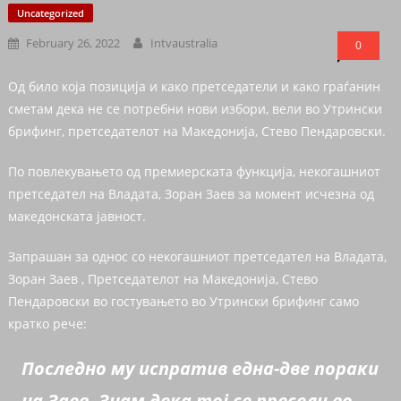
Uncategorized
February 26, 2022
Intvaustralia
0
Од било која позиција и како претседатели и како граѓанин
сметам дека не се потребни нови избори, вели во Утрински
брифинг, претседателот на Македонија, Стево Пендаровски.
По повлекувањето од премиерската функција, некогашниот
претседател на Владата, Зоран Заев за момент исчезна од
македонската јавност.
Запрашан за однос со некогашниот претседател на Владата,
Зоран Заев , Претседателот на Македонија, Стево
Пендаровски во гостувањето во Утрински брифинг само
кратко рече:
Последно му испратив една-две пораки
на Заев. Знам дека тој се пресели во