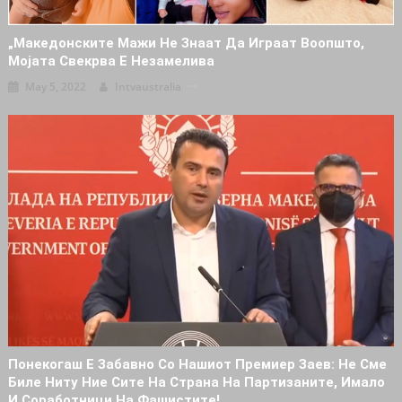
„Македонските Мажи Не Знаат Да Играат Воопшто,
Мојата Свекрва Е Незамелива
May 5, 2022
Intvaustralia
Понекогаш Е Забавно Со Нашиот Премиер Заев: Не Сме
Биле Ниту Ние Сите На Страна На Партизаните, Имало
И Соработници На Фашистите!