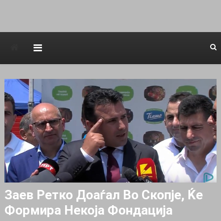
Avstraliska muzicka televizija
Заев Ретко Доаѓал Во Скопје, Ќе
Формира Некоја Фондација