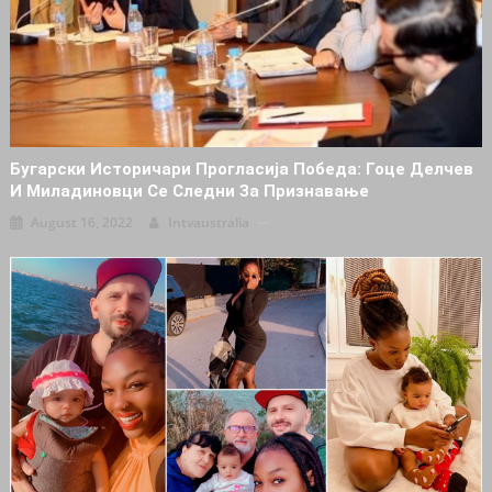
Бугарски Историчари Прогласија Победа: Гоце Делчев
И Миладиновци Се Следни За Признавање
August 16, 2022
Intvaustralia