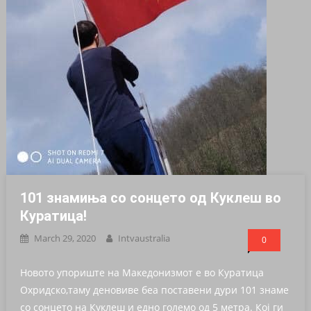
101 знамиња со сонцето од Куклеш во
Куратица!
March 29, 2020
Intvaustralia
0
Новото упориште на Македонизмот е во Куратица
Охридско,таму деновиве беа поставени дури 101 знаме
со сонцето на Куклеш и едно големо од 5 метра. Кој ги