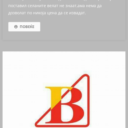
поставил селаните велат не знаат,ама нема да
дозволат по никоја цена да се извадат.
ПОВЕЌЕ