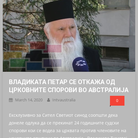
ВЛАДИКАТА ПЕТАР СЕ ОТКАЖА ОД
ЦРКОВНИТЕ СПОРОВИ ВО АВСТРАЛИЈА
March 14, 2020
Intvaustralia
0
Ексклузивно за Сител Светиот синод соопшти дека
донеле одлука да се прекинат 24 годишните судски
спорови кои се водеа за црквата против членовите на