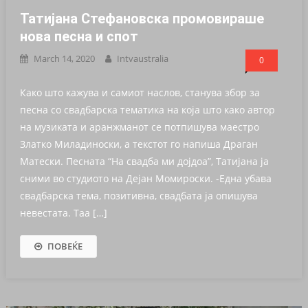
Татијана Стефановска промовираше
нова песна и спот
March 14, 2020
Intvaustralia
0
Како што кажува и самиот наслов, станува збор за
песна со свадбарска тематика на која што како автор
на музиката и аранжманот се потпишува маестро
Златко Миладиноски, а текстот го напиша Драган
Матески. Песната “На свадба ми дојдоа”, Татијана ја
сними во студиото на Дејан Момироски. -Една убава
свадбарска тема, позитивна, свадбата ја опишува
невестата. Таа […]
ПОВЕЌЕ