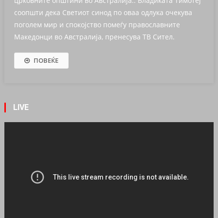
црковните општини во Австралија.. Владиката Тимотеј
соопшти дека Светиот синод по оваа одлука очекува
поголем мир и спокојство помеѓу православните
Македонци во Австралија, пренесува ТВ Сител.
ПОВЕЌЕ
LIVE