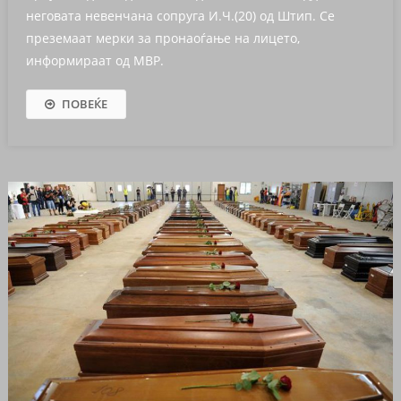
неговата невенчана сопруга И.Ч.(20) од Штип. Се
преземаат мерки за пронаоѓање на лицето,
информираат од МВР.
ПОВЕЌЕ