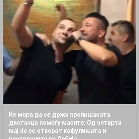
Ќе мора да се држи пропишаната
дистанца помеѓу масите: Од четврти
мај ќе се отворат кафулињата и
рестораните во Србија