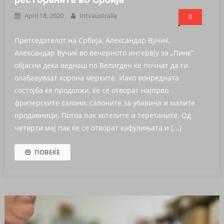
April 18, 2020
Intvaustralia
0
Претседателот на Србија, Александар Вучиќ,
Александар Вучиќ во вечерното интервју за „Пинк“
објасни дека веднаш по Велигден ќе почнат да ги
олабавуваат корона мерките. Иако вонредната
состојба ќе продолжи, ќе се отворат најпрво
фризерските салони, салоните за убавина и малите
продавници. Потоа пак хотелите и теретаните. Од
четврти мај пак ќе се отворат кафулињата и […]
ПОВЕЌЕ