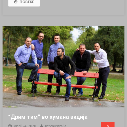
ПОВЕЌЕ
“Дрим тим” во хумана акција
April 24, 2020
Intvaustralia
0