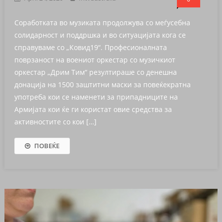
Соработката во музиката продолжува со меѓусебна
солидарност и поддршка и во ситуацијата кога се
справуваме со „Ковид19“. Професионалната
поврзаност на воениот оркестар со музичкиот
оркестар „Дрим Тим“ резултираше со денешна
донација на 1500 заштитни маски за повеќекратна
употреба кои се наменети за припадниците на
Армијата кои ќе ги користат овие средства за
активностите со кои […]
ПОВЕЌЕ