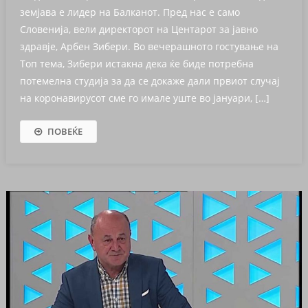
земјава е лидер на Балканот. Пред нас е само
Словенија, вели директорот на Центарот за јавно
здравје, Арбен Зибери. Во вечерашното гостување на
Топ тема, Зибери истакна дека ќе биде потребна
потемелна студија за да се докаже дали првиот случај
на коронавирусот сме го имале уште во јануари, […]
ПОВЕЌЕ