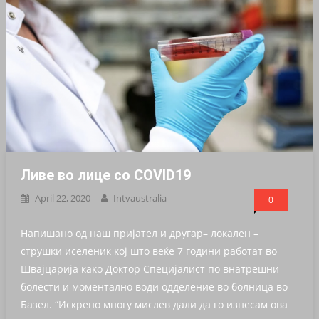
Ливе во лице со COVID19
April 22, 2020
Intvaustralia
0
Напишано од наш пријател и другар– локален –
струшки иселеник кој што веќе 7 години работат во
Швајцарија како Доктор Специјалист по внатрешни
болести и моментално води одделение во болница во
Базел. “Искрено многу мислев дали да го изнесам ова