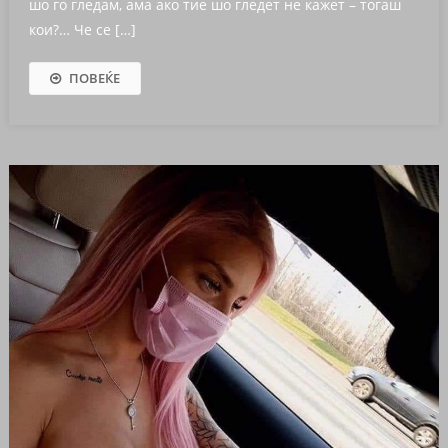
шо го гледам, ама ако тие шо гледет не кажет – тогаш
кои?… Че се […]
ПОВЕЌЕ