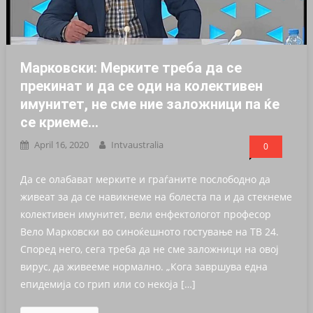
Марковски: Мерките треба да се
прекинат и да се оди на колективен
имунитет, не сме ние заложници па ќе
се криеме…
April 16, 2020
Intvaustralia
0
Да се олабават мерките и граѓаните послободно да
живеат за да се навикнеме на болеста па и да стекнеме
колективен имунитет, вели енфектологот професор
Вело Марковски во синоќешното гостување на ТВ 24.
Според него, сега треба да не сме заложници на овој
вирус, да живееме нормално. „Кога завршува една
епидемија со грип или со некоја […]