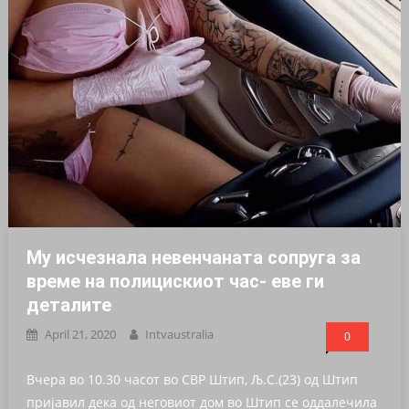
Му исчезнала невенчаната сопруга за
време на полицискиот час- еве ги
деталите
April 21, 2020
Intvaustralia
0
Вчера во 10.30 часот во СВР Штип, Љ.С.(23) од Штип
пријавил дека од неговиот дом во Штип се оддалечила