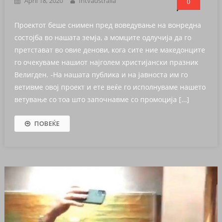
April 18, 2020
Intvaustralia
0
Проектот беше снимен пред воведување на вонредна
состојба во нашата земја, а момците одлучија да го
претстават во овие денови, кога сите ние македонците
го очекуваме нашиот најголем христијански празник
Велигден. -На нашата публика и на јавноста им го
ветивме овој проект и ете веќе го исполнуваме нашето
ветување со тоа што започнавме со промоција […]
ПОВЕЌЕ