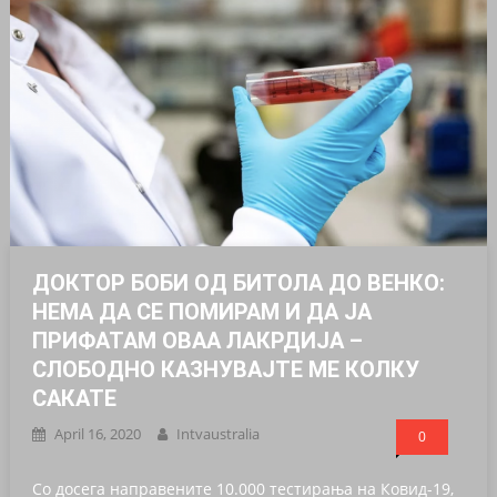
ДОКТОР БОБИ ОД БИТОЛА ДО ВЕНКО:
НЕМА ДА СЕ ПОМИРАМ И ДА ЈА
ПРИФАТАМ ОВАА ЛАКРДИЈА –
СЛОБОДНО КАЗНУВАЈТЕ МЕ КОЛКУ
САКАТЕ
April 16, 2020
Intvaustralia
0
Со досега направените 10.000 тестирања на Ковид-19,