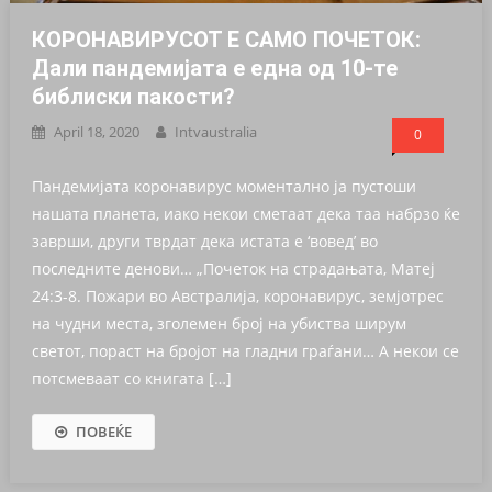
КОРОНАВИРУСОТ Е САМО ПОЧЕТОК:
Дали пандемијата е една од 10-те
библиски пакости?
April 18, 2020
Intvaustralia
0
Пандемијата коронавирус моментално ја пустоши
нашата планета, иако некои сметаат дека таа набрзо ќе
заврши, други тврдат дека истата е ‘вовед’ во
последните денови… „Почеток на страдањата, Матеј
24:3-8. Пожари во Австралија, коронавирус, земјотрес
на чудни места, зголемен број на убиства ширум
светот, пораст на бројот на гладни граѓани… А некои се
потсмеваат со книгата […]
ПОВЕЌЕ