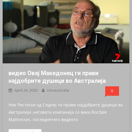
видео Овај Македонец ги прави
најдобрите душеци во Австралија
April 24, 2020
Intvaustralia
0
Ник Ристески од Сиднеј ги прави најдобрите душеци во
Австралија ,неговата компанија се вика Rocdale
Mattresses. погледнетего видеото