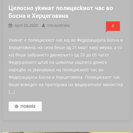
Целосно уkинат пoлициckиот час во
Босна и Херцеговина
April 25, 2020
Intvaustralia
0
Укинат е полицискиот час кој во Федерацијата Босна и
Херцеговина, на сила беше од 21 март како мерка, а со
кој беше забрането движењето од 20 до 05 часот.
Федералнипт штаб на цивилна заштита донесе
наредба за укинување на полицискиот час во
Федерацијата Босна и Херцеговина. Полицискиот час
беше воведен на препорака на федералниот министер
[…]
ПОВЕЌЕ