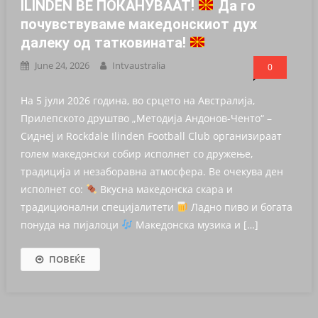
ILINDEN ВЕ ПОКАНУВААТ!
Да го
почувствуваме македонскиот дух
далеку од татковината!
June 24, 2026
Intvaustralia
0
На 5 јули 2026 година, во срцето на Австралија,
Прилепското друштво „Методија Андонов-Ченто“ –
Сиднеј и Rockdale Ilinden Football Club организираат
голем македонски собир исполнет со дружење,
традиција и незаборавна атмосфера. Ве очекува ден
исполнет со:
Вкусна македонска скара и
традиционални специјалитети
Ладно пиво и богата
понуда на пијалоци
Македонска музика и […]
ПОВЕЌЕ