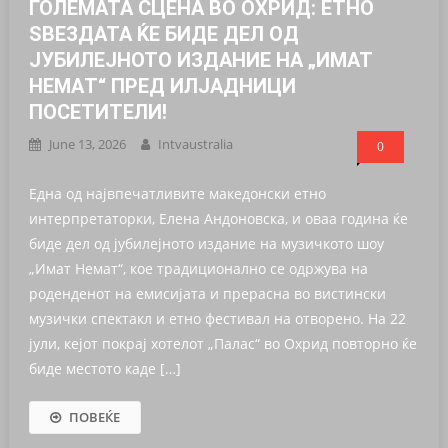
ГОЛЕМАТА СЦЕНА ВО ОХРИД: ЕТНО
ЅВЕЗДАТА ЌЕ БИДЕ ДЕЛ ОД
ЈУБИЛЕЈНОТО ИЗДАНИЕ НА „ИМАТ
НЕМАT“ ПРЕД ИЛЈАДНИЦИ
ПОСЕТИТЕЛИ!
June 13, 2026
Intvaustralia
0
Една од највпечатливите македонски етно
интерпретаторки, Елена Андоновска, и оваа година ќе
биде дел од јубилејното издание на музичкото шоу
„Имат Немат“, кое традиционално се одржува на
роденденот на емисијата и прерасна во вистински
музички спектакл и етно фестивал на отворено. На 22
јули, кејот покрај хотелот „Палас“ во Охрид повторно ќе
биде местото каде […]
ПОВЕЌЕ