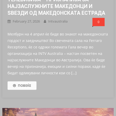
НАЈЗАСЛУЖНИТЕ МАКЕДОНЦИ И
ЅВЕЗДИ ОД МАКЕДОНСКАТА ЕСТРАДА
February 27, 2026
Intvaustralia
0
Мелбурн на 4 април ќе биде во знакот на македонската
гордост и заедништво! Во свечената сала на Ferraro
Receptions, ќе се одржи големата Гала вечер во
организација на INTV Australia – настан посветен на
најзаслужните Македонци во Австралија. Ова ќе биде
вечер на признанија, емоции и силни пораки, каде ќе
бидат одликувани личности кои со […]
ПОВЕЌЕ