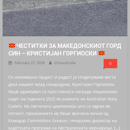
ЧЕСТИТКИ ЗА МАКЕДОНСКИОТ ГОРД
СИН – КРИСТИЈАН ГОРГИОСКИ
February 27, 2026
Intvaustralia
0
Со неизмерна гордост и радост ја споделуваме веста
дека нашиот млад сонародник, Кристијан Горгиоски,
беше одликуван со престижната награда Национален
кадет на годината 2025 во рамките на Australian Navy
Cadets. На свечената церемонија што се одржа во
петокот, признанието му беше врачено лично од
Комодор Commodore Greaves, генерален директор на
кадетската програма на Австралиската морнарица. […]