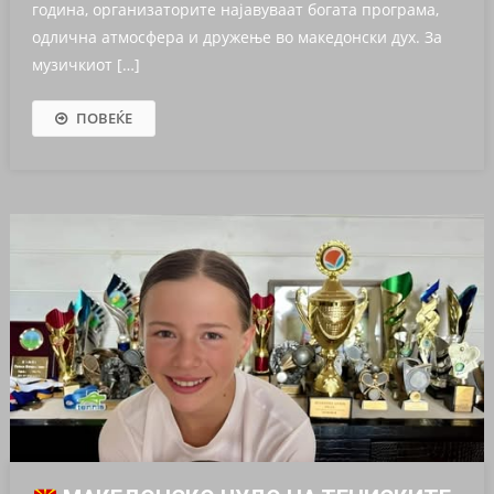
година, организаторите најавуваат богата програма,
одлична атмосфера и дружење во македонски дух. За
музичкиот […]
ПОВЕЌЕ