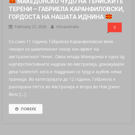
МАКЕДОНСКО ЧУДО НА ТЕНИСКИТЕ
ТЕРЕНИ – ГАБРИЕЛА КАРАНФИЛОВСКИ,
ГОРДОСТА НА НАШАТА ИДНИНА
February 27, 2026
Intvaustralia
0
Со само 11 години, Габриела Каранфиловски веќе
чекори со шампионски чекор кон врвот на
австралискиот тенис. Оваа млада Македонка е една од
најперспективните надежи во Австралија, докажувајќи
дека талентот, кога е поддржан со труд и љубов, нема
граници. Во категоријата до 12 години, Габриела е
рангирана петта во Австралија и втора во Нов Јужен
Велс […]
ПОВЕЌЕ