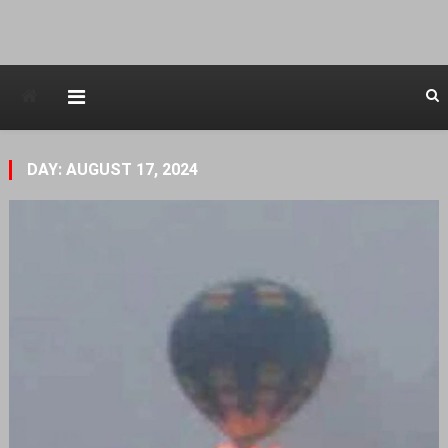
Avstraliska muzicka televizija
DAY: AUGUST 17, 2024