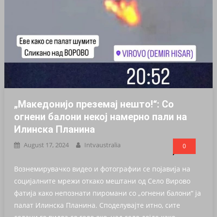
„Македонијо преземај нешто!“: Со
огнени балони некој намерно пали на
Илинска Планина
August 17, 2024
Intvaustralia
0
Вознемирувачко видео и фотографии се појавија на
социјалните мрежи откако мештани од Село Вирово
фатија како непознати пиромани со „огнени балони“ ја
палат Илинска Планина. Споделувајте итно, сите