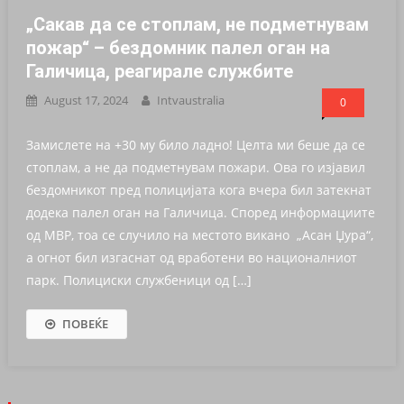
„Сакав да се стоплам, не подметнувам
пожар“ – бездомник палел оган на
Галичица, реагирале службите
August 17, 2024
Intvaustralia
0
Замислете на +30 му било ладно! Целта ми беше да се
стоплам, а не да подметнувам пожари. Ова го изјавил
бездомникот пред полицијата кога вчера бил затекнат
додека палел оган на Галичица. Според информациите
од МВР, тоа се случило на местото викано „Асан Џура“,
а огнот бил изгаснат од вработени во националниот
парк. Полициски службеници од […]
ПОВЕЌЕ