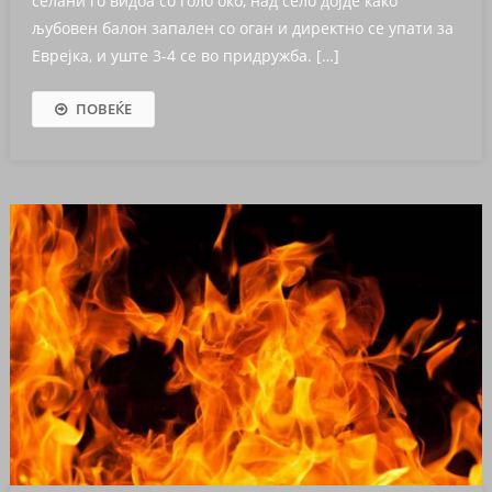
селани го видоа со голо око, над село дојде како
љубовен балон запален со оган и директно се упати за
Еврејка, и уште 3-4 се во придружба. […]
ПОВЕЌЕ