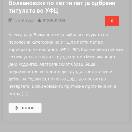
Волкановски по петти пат ја одбрани
титулата во УФЦ
July 9, 2023
Intvaustralia
0
Александар Волкановски ја одбрани титулата во
перолесна категорија на УФЦ по петти пат во
кариерата. На настанот „УФЦ 290“, Волкановски победи
со нокаут во четвртата рунда против Мексиканецот
Јаир Родригез. Австралискиот борец беше
подоминантен во првите две рунди, третата беше
добра за Родригез, но потоа дојде до прекин во
четвртата. Волкановски го притисна противникот, а
потоа […]
ПОВЕЌЕ