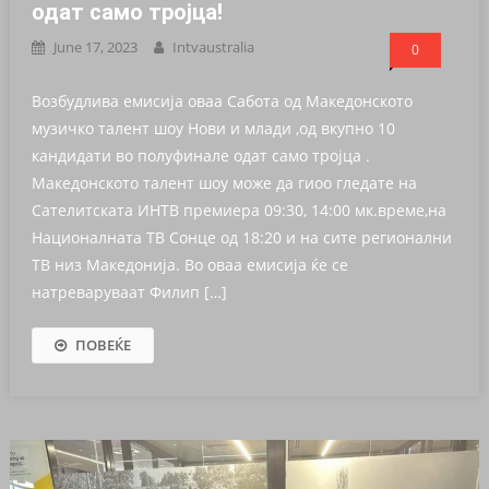
одат само тројца!
June 17, 2023
Intvaustralia
0
Возбудлива емисија оваа Сабота од Македонското
музичко талент шоу Нови и млади ,од вкупно 10
кандидати во полуфинале одат само тројца .
Македонското талент шоу може да гиоо гледате на
Сателитската ИНТВ премиера 09:30, 14:00 мк.време,на
Националната ТВ Сонце од 18:20 и на сите регионални
ТВ низ Македонија. Во оваа емисија ќе се
натреваруваат Филип […]
ПОВЕЌЕ