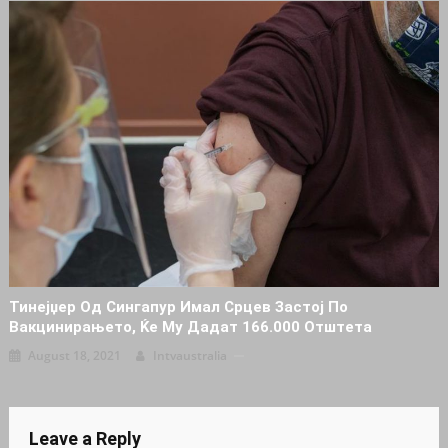
Тинејџер Од Сингапур Имал Срцев Застој По
Вакцинирањето, Ќе Му Дадат 166.000 Отштета
August 18, 2021
Intvaustralia
Leave a Reply