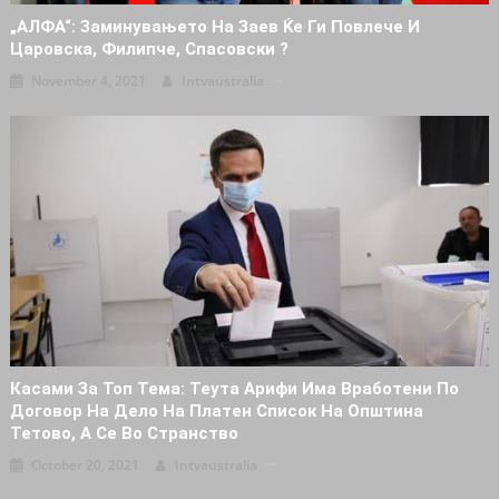
„АЛФА“: Заминувањето На Заев Ќе Ги Повлече И
Царовска, Филипче, Спасовски ?
November 4, 2021
Intvaustralia
Касами За Топ Тема: Теута Арифи Има Вработени По
Договор На Дело На Платен Список На Општина
Тетово, А Се Во Странство
October 20, 2021
Intvaustralia