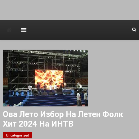
Avstraliska muzicka televizija
Ова Лето Избор На Летен Фолк
Хит 2024 На ИНТВ
Uncategorized