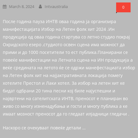
March 8, 2024
Intvaustralia
0
После година пауза ИНТВ оваа година ја организира
манифестацијата Избор на Летен фолк хит 2024 .Ин
продукција од оваа година стартува со летно студио покрај
Охридското езеро ,студиото освен сцена има можност да
прими и до 1000 посетители то ест публика.Планирани се
повеќе манифестации на Летната сцена на ИН продукција а
веќе средината на летото ќе се одржи манефестациата избор
на Летен фолк хит на најјактративната локација помегу
хотелите Престол и Лаки хотел. За избор на летен хит ке
бидат одбрани 20 тина песни кој биле најуспешни и
највртени на сателитската ИНТВ, преносот е планиран во
живо со многу изненадубања и гости и многу публика а ке
имаат мозност преносот да го гледаат илјадници гледачи .
Наскоро се очекуваат повеќе детали …