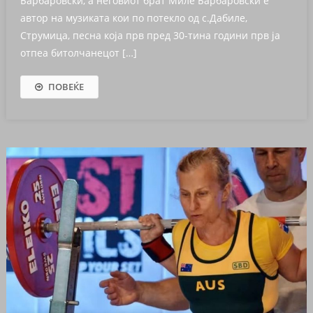
Барбаровски, а неговиот брат Миле Барбаровски е
автор на музиката кои по потекло од с.Дабиле,
Струмица, песна која прв пред 30-тина години прв ја
отпеа битолчанецот […]
ПОВЕЌЕ