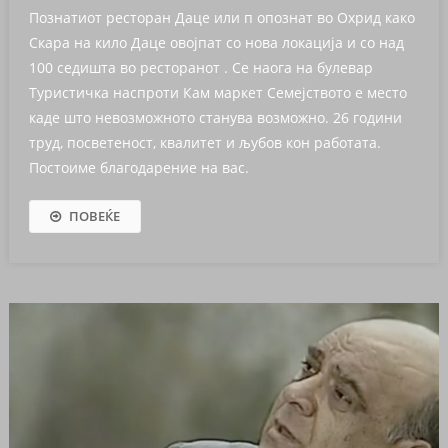
Познатиот ресторан Даце или п опознат во Охрид како
Скара на кило Даце овојпат со нова локација и со над
100 седишта во ресторанот . Се наога на булевар
Туристичка наспроти Кам маркет Семејството е место
каде што невозможното станува возможно. 26 години
труд, посветеност, квалитет и љубов кон работата.
Постоиме благодарение на вас.
ПОВЕЌЕ