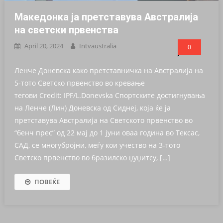
Македонка ја претставува Австралија
на светски првенства
April 20, 2024
Intvaustralia
0
Ленче Доневска како претставничка на Австралија на
5-тото Светско првенство во кревање
тегови Credit: IPF/L.Donevska Спортските достигнувања
на Ленче (Лин) Доневска од Сиднеј, која ќе ја
претставува Австралија на Светското првенство во
“бенч прес” од 22 мај до 1 јуни оваа година во Тексас,
САД, се многубројни, меѓу кои учество на 3-тото
Светско првенство во бразилско џуџитсу, […]
ПОВЕЌЕ