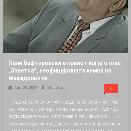
Пепи Бафтировски е првиот кој ја отпеа
„Заветна”, неофицијалната химна на
Македонците
April 25, 2024
Intvaustralia
0
НЕГДЕ ЌЕ ТЕ ПРЕМОЛЧАТ,.НЕГДЕ ЌЕ ТЕ СОКРИЈАТ,ГРОБ
СО ГРОБА ЌЕ ПОКРИЈАТСАМО ТИ СИ БЕСМРТНА,ЖИВА
ВОДА ПОДЗЕМНАКАЈ ШТО ТОНЕШ ТИ ИЗВИРАШ… ….се
стиховите од песната „Заветна“, кои ги напиша Георги