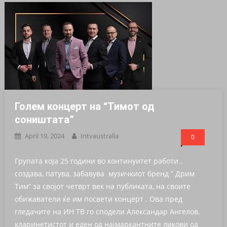
Голем концерт на “Тимот од
соништата”
April 19, 2024
Intvaustralia
0
Групата која 25 години во континуитет работи ,
создава, патува, забавува музичкиот бренд ” Дрим
Тим” за својот четврт век на публиката, на своите
обижаватели ќе им посвети концерт . Ова пред
гледачите на ИН ТВ го сподели Александар Ангелов,
кларинетистот и еден од најмаркантните ликови од