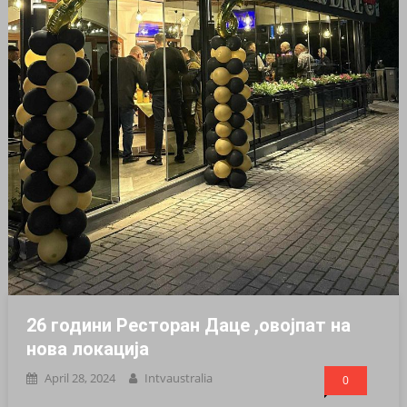
26 години Ресторан Даце ,овојпат на
нова локација
April 28, 2024
Intvaustralia
0