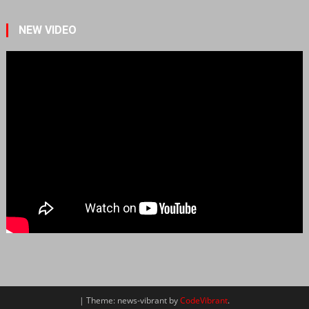
NEW VIDEO
|
Theme: news-vibrant by
CodeVibrant
.