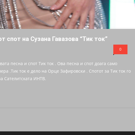
от спот на Сузана Гавазова “Тик ток”
0
ата песна и спот Тик ток . Ова песна и спот доага само
ра .Тик ток е дело на Орце Зафировски . Спотот за Тик ток го
а Сателитската ИНТВ.