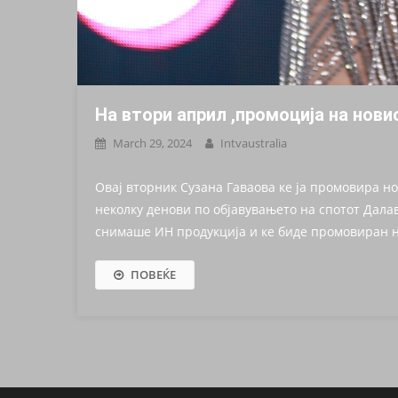
На втори април ,промоција на нови
March 29, 2024
Intvaustralia
Овај вторник Сузана Гаваова ке ја промовира нов
неколку денови по објавувањето на спотот Далаве
снимаше ИН продукција и ке биде промовиран н
ПОВЕЌЕ