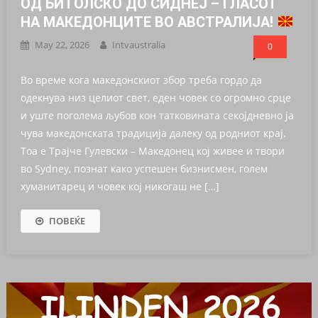
ОД БИТОЛСКО ДО СИДНЕЈ – ГЛАСОТ
НА МАКЕДОНЦИТЕ ВО АВСТРАЛИЈА!
May 22, 2026
Intvaustralia
0
Во време кога македонскиот збор треба гордо да
одекнува низ целиот свет, еден човек со огромно срце
и уште поголема љубов кон татковината секојдневно ја
чува македонската традиција далеку од родниот крај.
Тоа е Трајче Гулевски – Македонец кој живее и твори
во Sydney, познат како успешен бизнисмен, голем
хуманитарец и човек кој никогаш не […]
ПОВЕЌЕ