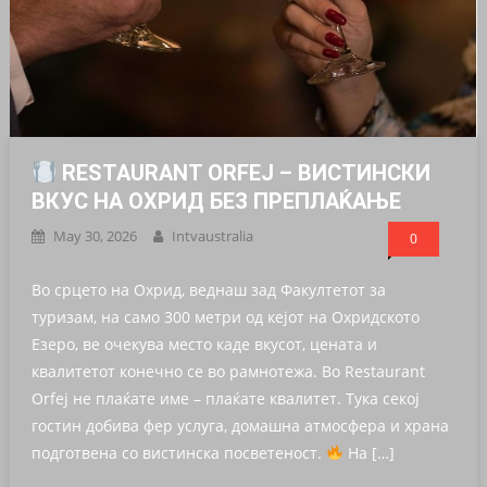
RESTAURANT ORFEJ – ВИСТИНСКИ
ВКУС НА ОХРИД БЕЗ ПРЕПЛАЌАЊЕ
May 30, 2026
Intvaustralia
0
Во срцето на Охрид, веднаш зад Факултетот за
туризам, на само 300 метри од кејот на Охридското
Езеро, ве очекува место каде вкусот, цената и
квалитетот конечно се во рамнотежа. Во Restaurant
Orfej не плаќате име – плаќате квалитет. Тука секој
гостин добива фер услуга, домашна атмосфера и храна
подготвена со вистинска посветеност.
На […]