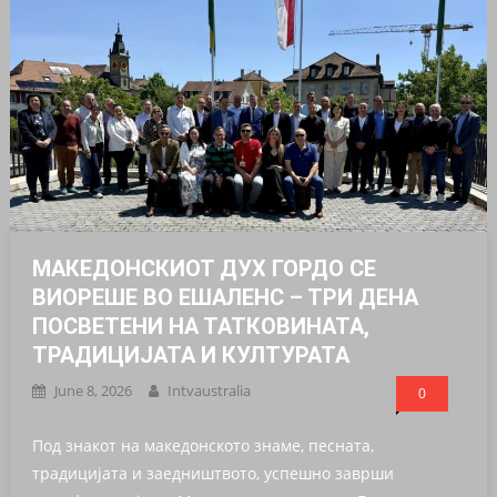
МАКЕДОНСКИОТ ДУХ ГОРДО СЕ
ВИОРЕШЕ ВО ЕШАЛЕНС – ТРИ ДЕНА
ПОСВЕТЕНИ НА ТАТКОВИНАТА,
ТРАДИЦИЈАТА И КУЛТУРАТА
June 8, 2026
Intvaustralia
0
Под знакот на македонското знаме, песната,
традицијата и заедништвото, успешно заврши