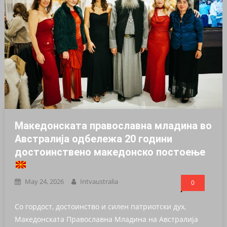
Македонската православна младина во
Австралија одбележа 20 години
достоинствено македонско постоење
May 24, 2026
Intvaustralia
0
Со гордост, достоинство и силен патриотски дух,
Македонската Православна Младина на Австралија