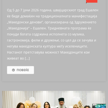
Од 5 до 7 јуни 2026 година, швајцарскиот град Ешален
ќе биде домаќин на традиционалната манифестација
„Македонски денови“, организирана од Здружението
„Македонија“ – Ешален. Тридневната програма ќе
понуди богата содржина исполнета со музика,
гастрономија, филм и дружење, со цел да се зачува и
негува македонската култура меѓу иселениците.
Настанот претставува можност Македонците кои
живеат во […]
ПОВЕЌЕ