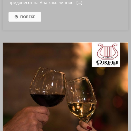
придонесот на Ана како личност […]
ПОВЕЌЕ