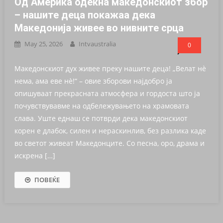
Од Америка одекна македонскиот збор
– нашите деца покажаа дека
Македонија живее во нивните срца
May 25, 2026
Intvaustralia
0
Македонскиот дух живее преку нашите деца! „Велат нѐ
нема, ама еве нѐ!“ – овие зборови најдобро ја
опишуваат прекрасната атмосфера и гордоста што ја
почувствувавме на одбележувањето на храмовата
слава. Уште еднаш се потврди дека македонскиот
корен е длабок, силен и нераскинлив, без разлика каде
во светот живеат Македонците. Со песна, оро, драма и
искрена […]
ПОВЕЌЕ