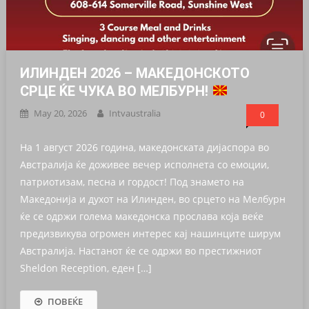
ИЛИНДЕН 2026 – МАКЕДОНСКОТО
СРЦЕ ЌЕ ЧУКА ВО МЕЛБУРН!
May 20, 2026
Intvaustralia
0
На 1 август 2026 година, македонската дијаспора во
Австралија ќе доживее вечер исполнета со емоции,
патриотизам, песна и гордост! Под знамето на
Македонија и духот на Илинден, во срцето на Мелбурн
ќе се одржи голема македонска прослава која веќе
предизвикува огромен интерес кај нашинците ширум
Австралија. Настанот ќе се одржи во престижниот
Sheldon Reception, еден […]
ПОВЕЌЕ