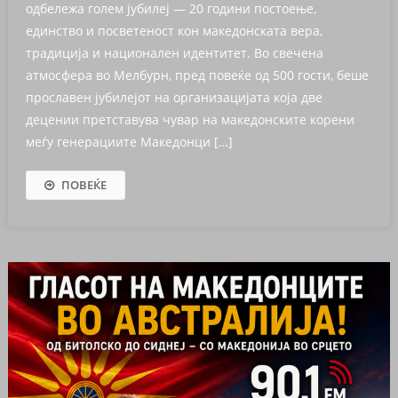
одбележа голем јубилеј — 20 години постоење,
единство и посветеност кон македонската вера,
традиција и национален идентитет. Во свечена
атмосфера во Мелбурн, пред повеќе од 500 гости, беше
прославен јубилејот на организацијата која две
децении претставува чувар на македонските корени
меѓу генерациите Македонци […]
ПОВЕЌЕ