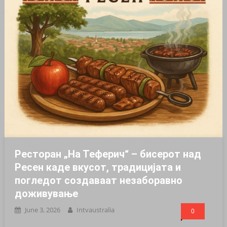
Ресторан „На Теферич“ – бисерот над
Ресен каде вкусот, традицијата и
погледот создаваат незаборавно
доживување
June 3, 2026
Intvaustralia
0