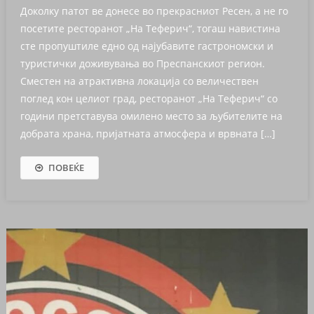
Доколку патот ве донесе во прекрасниот Ресен, а не го
посетите ресторанот „На Теферич“, тогаш навистина
сте пропуштиле едно од најубавите гастрономски и
туристички доживувања во Преспанскиот регион.
Сместен на атрактивна локација со величествен
поглед кон целиот град, ресторанот „На Теферич“ со
години претставува омилено место за љубителите на
добрата храна, пријатната атмосфера и врвната […]
ПОВЕЌЕ