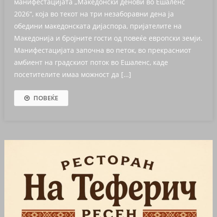
манифестацијата „Македонски денови во Ешаленс
2026“, која во текот на три незаборавни дена ја
обедини македонската дијаспора, пријателите на
Македонија и бројните гости од повеќе европски земји.
Манифестацијата започна во петок, во прекрасниот
амбиент на градскиот поток во Ешаленс, каде
посетителите имаа можност да […]
ПОВЕЌЕ