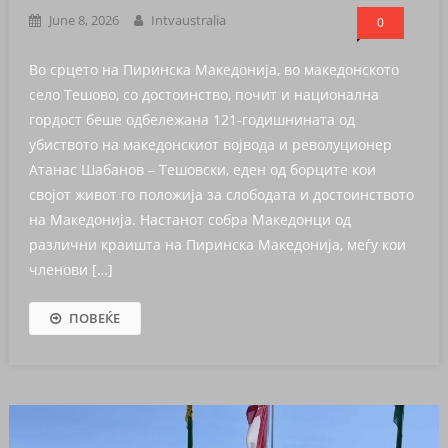
June 8, 2026
Intvaustralia
0
Во срцето на Пиринска Македонија, во македонското
село Тешово, со достоинство, почит и национална
гордост беше одбележана 121-годишнината од
убиството на македонскиот војвода и револуционер
Атанас Шабанов – Тешовски, еден од борците кои
својот живот го положија за слободата и достоинството
на Македонија. Настанот собра Македонци од
различни краишта на Пиринска Македонија, меѓу кои
членови […]
ПОВЕЌЕ