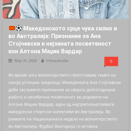
Македонското срце чука силно и
во Австралија: Признание за Ана
Стојчевски и нејзината посветеност
кон Алтона Маџик Вардар
May 31, 2026
Intvaustralia
0
Во време кога волонтерството претставува темел на
секоја успешна заедница, Македонката Ана Стојчевски
доби заслужено признание за својата долгогодишна
работа и несебична посветеност во редовите на
Алтона Маџик Вардар, еден од најпрепознатливите
македонски спортски колективи во Австралија. Во
рамките на Националната недела на волонтерството
во Австралија, Фудбал Викторија го истакна