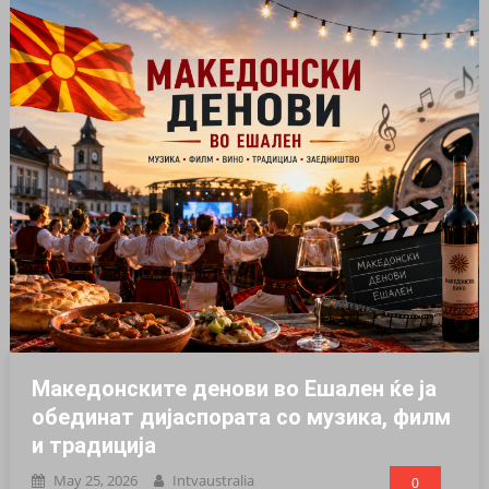
Македонските денови во Ешален ќе ја
обединат дијаспората со музика, филм
и традиција
May 25, 2026
Intvaustralia
0