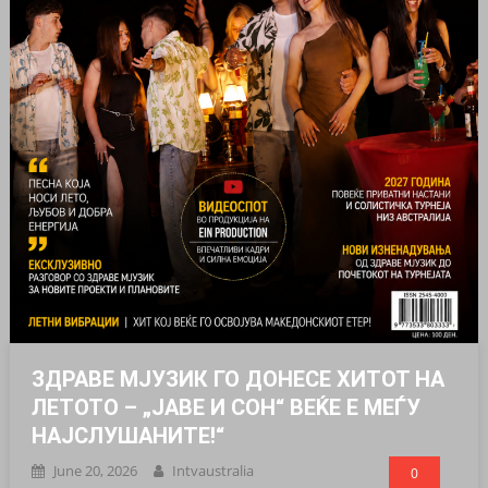
ЗДРАВЕ МЈУЗИК ГО ДОНЕСЕ ХИТОТ НА
ЛЕТОТО – „ЈАВЕ И СОН“ ВЕЌЕ Е МЕЃУ
НАЈСЛУШАНИТЕ!“
June 20, 2026
Intvaustralia
0