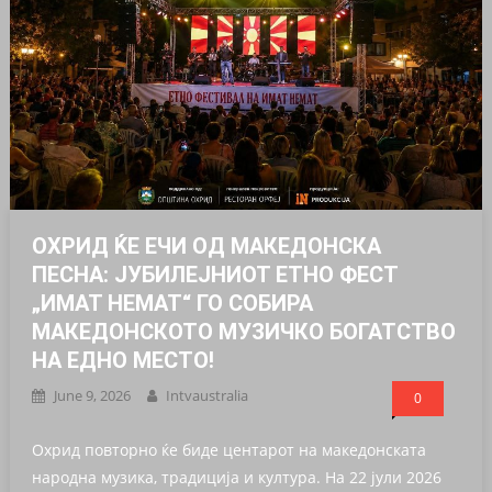
ОХРИД ЌЕ ЕЧИ ОД МАКЕДОНСКА
ПЕСНА: ЈУБИЛЕЈНИОТ ЕТНО ФЕСТ
„ИМАТ НЕМАТ“ ГО СОБИРА
МАКЕДОНСКОТО МУЗИЧКО БОГАТСТВО
НА ЕДНО МЕСТО!
June 9, 2026
Intvaustralia
0
Охрид повторно ќе биде центарот на македонската
народна музика, традиција и култура. На 22 јули 2026