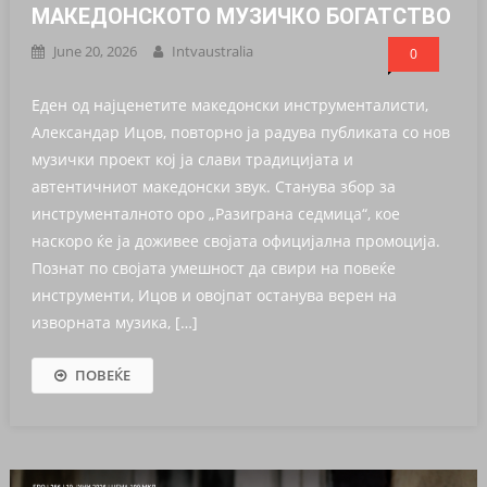
МАКЕДОНСКОТО МУЗИЧКО БОГАТСТВО
June 20, 2026
Intvaustralia
0
Еден од најценетите македонски инструменталисти,
Александар Ицов, повторно ја радува публиката со нов
музички проект кој ја слави традицијата и
автентичниот македонски звук. Станува збор за
инструменталното оро „Разиграна седмица“, кое
наскоро ќе ја доживее својата официјална промоција.
Познат по својата умешност да свири на повеќе
инструменти, Ицов и овојпат останува верен на
изворната музика, […]
ПОВЕЌЕ