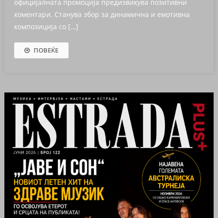
официјалната промоција предизвикува позитивни
коментари. Станува збор за динамична и емотивна
композиција со […]
ПОВЕЌЕ