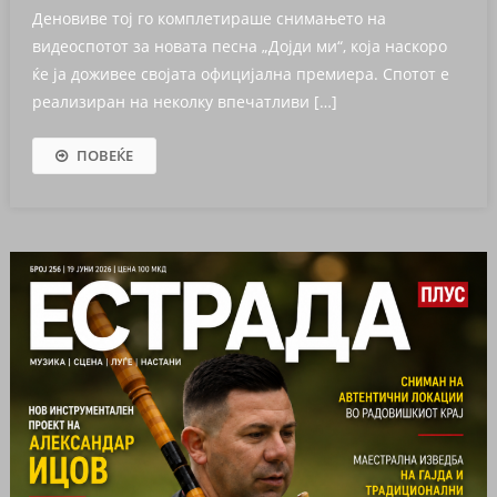
Деновиве тој го комплетираше снимањето на
видеоспотот за новата песна „Дојди ми“, која наскоро
ќе ја доживее својата официјална премиера. Спотот е
реализиран на неколку впечатливи […]
ПОВЕЌЕ