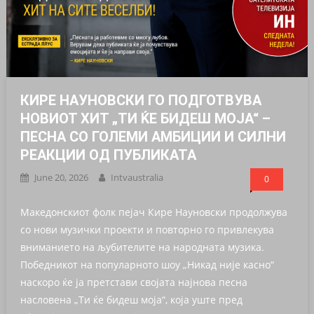
КИРЕ НАУНОВСКИ ГО ПОДГОТВУВА
НОВИОТ ХИТ „ТИ ЌЕ БИДЕШ МОЈА“ –
ПЕСНА СО ГОЛЕМИ АМБИЦИИ И СИЛНИ
РЕАКЦИИ ОД ПУБЛИКАТА
June 20, 2026
Intvaustralia
0
Македонскиот фолк пејач Кире Науновски продолжува
со нови музички проекти и повторно го привлекува
вниманието на љубителите на народната музика.
Победникот на популарното шоу „Никад није касно“
наскоро ќе ја претстави својата најнова песна
насловена „Ти ќе бидеш моја“, која уште пред