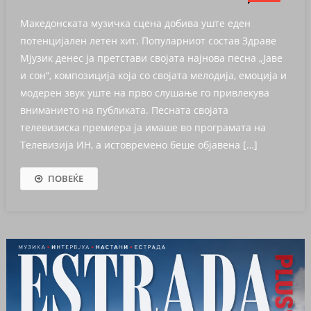
Македонската музичка сцена добива уште еден
потенцијален летен хит. Популарниот состав Здраве
Мјузик денес ја претстави својата најнова песна „Јаве
и сон“, композиција која со својата мелодија, емоција и
модерен звук уште на прво слушање го привлекува
вниманието на публиката. Песната својата
телевизиска премиера ја имаше во програмата на
Телевизија ИН, а истовремено беше објавена […]
ПОВЕЌЕ