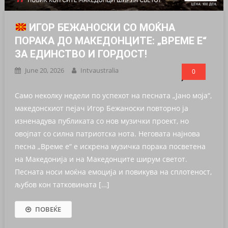
ИГОР БЕЖАНОСКИ СО МОЌНА
ПОРАКА ДО МАКЕДОНЦИТЕ: „ВРЕМЕ Е“
ЗА ЕДИНСТВО И ГОРДОСТ!
June 20, 2026
Intvaustralia
0
Само неколку недели по успехот на песната „Јано моја“,
македонскиот пејач Игор Бежаноски повторно ја
изненадува публиката со нов музички проект, но
овојпат со силна патриотска нота. Неговата најнова
песна „Време е“ е искрена музичка порака посветена
на Македонија и на Македонците ширум светот.
Песната носи моќна емоција и повикува на сплотеност,
љубов кон татковината […]
ПОВЕЌЕ