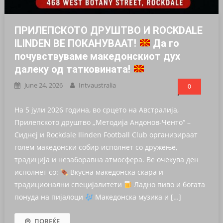
ПРИЛЕПСКОТО ДРУШТВО И ROCKDALE
ILINDEN ВЕ ПОКАНУВААТ!
Да го
почувствуваме македонскиот дух
далеку од татковината!
June 24, 2026
Intvaustralia
0
На 5 јули 2026 година, во срцето на Австралија,
Прилепското друштво „Методија Андонов-Ченто“ –
Сиднеј и Rockdale Ilinden Football Club организираат
голем македонски собир исполнет со дружење,
традиција и незаборавна атмосфера. Ве очекува ден
исполнет со:
Вкусна македонска скара и
традиционални специјалитети
Ладно пиво и богата
понуда на пијалоци
Македонска музика и […]
ПОВЕЌЕ