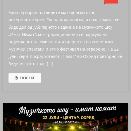
Една од највпечатливите македонски етно
интерпретаторки, Елена Андоновска, и оваа година ќе
биде дел од јубилејното издание на музичкото шоу
„Имат Немат“, кое традиционално се одржува на
роденденот на емисијата и прерасна во вистински
музички спектакл и етно фестивал на отворено. На 22
јули, кејот покрај хотелот „Палас“ во Охрид повторно ќе
биде местото каде […]
ПОВЕЌЕ