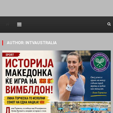
Avstraliska muzicka televizija
AUTHOR:
INTVAUSTRALIA