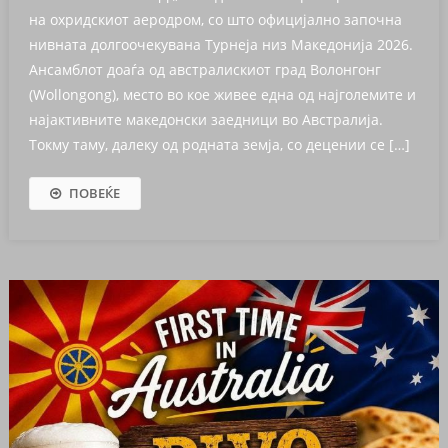
на охридскиот аеродром, со што официјално започна
нивната долгоочекувана Турнеја низ Македонија 2026.
Ансамблот доаѓа од австралискиот град Волонгонг
(Wollongong), место во кое живее една од најголемите и
најактивните македонски заедници во Австралија.
Токму таму, далеку од родната земја, со децении се […]
ПОВЕЌЕ