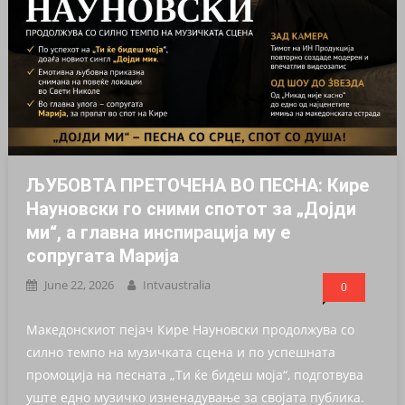
ЉУБОВТА ПРЕТОЧЕНА ВО ПЕСНА: Кире
Науновски го сними спотот за „Дојди
ми“, а главна инспирација му е
сопругата Марија
June 22, 2026
Intvaustralia
0
Македонскиот пејач Кире Науновски продолжува со
силно темпо на музичката сцена и по успешната
промоција на песната „Ти ќе бидеш моја“, подготвува
уште едно музичко изненадување за својата публика.