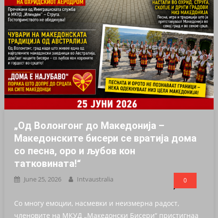
„Од Волонгонг до Македонија –
Македонските бисери се вратија дома
со песна, оро и љубов кон
татковината!“
June 25, 2026
Intvaustralia
0
Со многу емоции, насмевки и неизмерна радост,
членовите на МКУД „Македонски Бисери“ пристигнаа