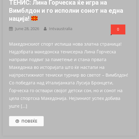
ТЕНИС: Лина Ѓорческа ќе игра на
Вимблдон и го исполни сонот на една
нација!
June 28, 2026
Intvaustralia
0
Македонскиот спорт испиша нова златна страница!
Најдобрата македонска тенисерка Лина Ѓорческа
направи подвиг за паметење и стана првата
Македонка во историјата што ќе настапи на
најпрестижниот тениски турнир во светот – Вимблдон!
Со победата над Италијанката Лусија Бронцети,
Ѓорческа го оствари својот детски сон, но и сонот на
цела спортска Македонија. Нејзиниот успех добива
уште […]
ПОВЕЌЕ