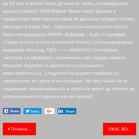
од XVI век, и Манастирот Дечани се наоѓа „на македонски
краишта (земји)“.ЗАБЕЛЕШКА: Манастирот Дечани е
православен христијански храм во денешно западно Косово.
Изграден е близу Пеќ – седиштето на некогашната српска
Пеќка патријаршија.ИЗВОР: Љубомир – Љуба Стојановиќ,
„Стари српски записи и натписи“ Книга I, Српска краљевска
академија, Белград, 1902. ——–/ВАЖНО!!! Почитувани
читатели на МКДПресс, ограничени сме поради нашите
позиции! Најавете се директно на страницата
www.mkdpress.eu . Споделете на вашите профили, со
пријателите, во групи и на страници. На овој начин ќе ги
надминеме ограничувањата, а луѓето ќе можат да стигнат до
алтернативното гледиште на настаните!?
Tweet
Share
Share
Post navigation
Почина пејачот кој прв ги испеа “Гори Балкан”и “Дебрцо ти се борбена”
УЖАС ВО МАКЕДОНИЈА ВЕЧЕРВА: 25 годишно момче ја уби својата партнерка