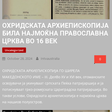
ОХРИДСКАТА АРХИЕПИСКОПИЈА
БИЛА НАЈМОЌНА ПРАВОСЛАВНА
ЦРКВА ВО 16 ВЕК
Uncategorized
October 28, 2024
Intvaustralia
0
ОХРИДСКАТА АРХИЕПИСКОПИЈА ГО ШИРЕЛА
МАКЕДОНСКОТО ИМЕ – III. ДелBo XV и XVI век, отоманските
освојувачи ја укинуваат српската Пеќка патријаршија и ја
потиснуваат грко-ромејската Цариградска патријаршија. Во
такви услови, Охридската архиепископија е најмоќна црква
на нашиов полуостров.