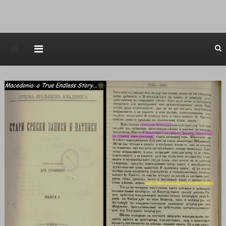
Avstraliska muzicka televizija