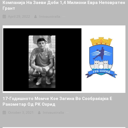
Компанија На Заеви Доби 1,4 Милиони Евра Неповратен
Грант
April 29, 2022
Intvaustralia
17-Годишното Момче Кое Загина Во Сообраќајка Е
Ракометар Од РК Охрид
October 3, 2021
Intvaustralia