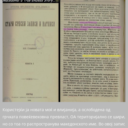
Користејќи ја новата моќ и влијанија, а ослободена од
грчката повеќевековна превласт, ОА територијално се шири,
но со тоа го распространува македонското име. Во овој запис