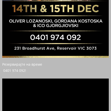
Резервирајте на време
0401 974 092!