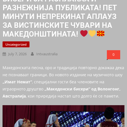
РАЗНЕЖНИЈА ПУБЛИКАТА! ПЕТ
МИНУТИ НЕПРЕКИНАТ АПЛАУЗ
ЗА ВИСТИНСКИТЕ ЧУВАРИ НА
МАКЕДОНШТИНАТА!
Uncategorized
July 7, 2026
Intvaustralia
0
Македонската песна, оро и традиција повторно докажаа дека
не познаваат граници. Во новото издание на музичкото шоу
„Имат Немат“
, специјални гости беа членовите на
играорното друштво
„Македонски бисери“ од Волонгонг,
Австралија
, кои приредија настап што долго ќе се памети.