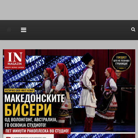
Avstraliska muzicka televizija