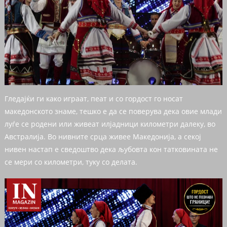
Гледајќи ги како играат, пеат и со гордост го носат
македонското знаме, тешко е да се поверува дека овие млади
луѓе се родени или живеат илјадници километри далеку, во
Австралија. Во нивните срца живее Македонија, а секој
нивен настап е сведоштво дека љубовта кон татковината не
се мери со километри, туку со делата.