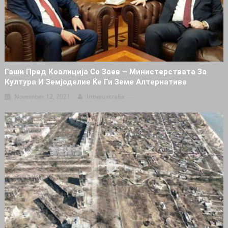
Гаши Пред Коалиција Со Заев – Министерствата За
Култура И Земјоделие Ќе Ги Земе Алтернатива
November 12, 2021
Intvaustralia