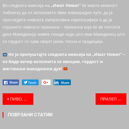
Во следната емисија на
„Имат Немат“
ќе имате можност
поблиску да ги запознаете овие извонредни луѓе, да ја
проследите нивната импресивна кореографија и да ја
слушнете нивната приказна – приказна која ќе ве потсети
дека Македонија живее секаде каде што има Македонец што
со гордост го чува својот јазик, песна и традиција.
Не ја пропуштајте следната емисија на „Имат Немат“ –
ќе биде вечер исполнета со емоции, гордост и
вистински македонски дух!
Tweet
Share
Share
Post navigation
ПИВО, СКАРА И МАКЕДОНСКО СРЦЕ ВО СИДНЕЈ! РОКДЕЈЛ ГО ЖИВЕЕШЕ НАЈВКУСНИОТ И НАЈВЕСЕЛИОТ ФЕСТИВАЛ НА ГОДИНАТА!
ПРИЛЕП ДОАЃА ВО МЕЛБУРН: ХУМАНИТАРНА „ПРИЛЕПСКА ВЕЧЕР“ ПО ПРВПАТ ПО 10 ГОДИНИ ЌЕ ГИ ОБЕДИНИ МАКЕДОНЦИТЕ ВО АВСТРАЛИЈА!
ПОВРЗАНИ СТАТИИ