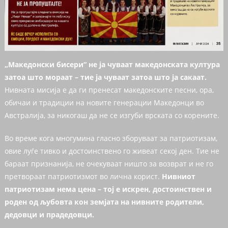
„Македонски бисери“ не ја чуваат македонската култура
затоа што мораат – тие ја чуваат затоа што ја сакаат.
Нивната мисија е да ги пренесат македонските песни, ора,
обичаи и традиции на новите генерации Македонци во
Австралија, за никогаш да не се изгуби врската со корените.
Во време кога многумина гласно зборуваат за патриотизам,
овие луѓе тивко и достоинствено го живеат секој ден. Тие не
бараат признанија, не очекуваат ништо за возврат и не го
претвораат патриотизмот во лична корист.
Нивниот
патриотизам нема цена – тој е искрен, достоинствен и
роден од љубовта кон земјата на нивните родители,
дедовци и прадедовци.