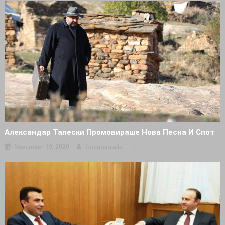
Александар Талески Промовираше Нова Песна И Спот
November 19, 2020
Intvaustralia