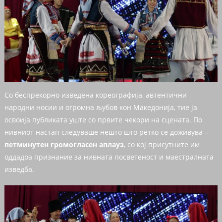
Со беспрекорно изведена кореографија, автентични
народни носии и огромна љубов кон Македонија, тие ја
освоија публиката уште со првите чекори на сцената. По
нивниот настап следуваше нешто што ретко се доживува –
петминутен громогласен аплауз
, со кој присутните им
оддадоа признание за нивната посветеност и маестралната
изведба.