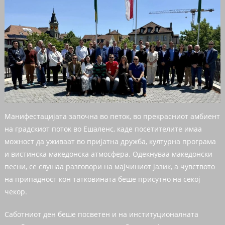
Манифестацијата започна во петок, во прекрасниот амбиент
на градскиот поток во Ешаленс, каде посетителите имаа
можност да уживаат во пријатна дружба, културна програма
и вистинска македонска атмосфера. Одекнуваа македонски
песни, се слушаа разговори на мајчиниот јазик, а чувството
на припадност кон татковината беше присутно на секој
чекор.
Саботниот ден беше посветен и на институционалната