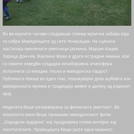
Во вечерните часови следуваше голема музичка забава која
ги собра Македонците од сите генерации. На сцената
настапија омилените уметници Јасмина, Марјан Коцев,
Зорица Дончев, Жаклина Жаки и други естрадни имиња, кои
со своите изведби создадоа незаборавна атмосфера
исполнета со емоции, песна и македонска гордост.
Публиката пееше во еден глас, покажувајќи дека љубовта кон
македонската музика и традиција живее и далеку од родниот
крај.
Неделата беше резервирана за филмската уметност. Во
локалното кино беше прикажан македонскиот филм
„Охридски лудории“, кој предизвика голем интерес кај
посетителите. Проекцијата беше уште една можност