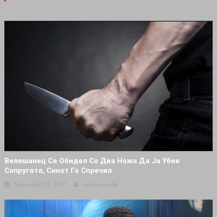
Велешанец Се Обидел Со Два Ножа Да Ја Убие
Сопругата, Синот Го Спречил
November 15, 2021
Intvaustralia