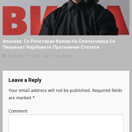
Апасиев: Со Репетиран Калаш На Слепоочница Се
Пишуваат Најубавите Пратенички Статуси
November 11, 2021
Intvaustralia
Leave a Reply
Your email address will not be published.
Required fields
are marked
*
Comment