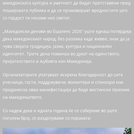
македонската култура и уметност да бидат претставени пред
пошироката публика и да се промовираат вредностите што
со гордост ги носиме низ светот.
„Македонски денови во Ешаленс 2026“ уште еднаш потврдија
дека македонскиот народ, без разлика каде живее, знае да ја
чува својата традиција, јазик, култура и национален
идентитет. Трите дена поминаа во духот на единството,
пријателството и љубовта кон Македонија.
Организаторите упатуваат искрена благодарност до сите
учесници, гости, поддржувачи, волонтери и спонзори кои
придонесоа оваа манифестација да биде вистински празник
на македонштвото.
Со надеж дека и идната година ќе се собереме во уште
поголем број, се разделуваме со пораката: