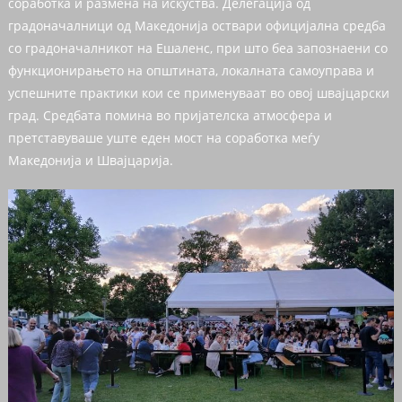
соработка и размена на искуства. Делегација од
градоначалници од Македонија оствари официјална средба
со градоначалникот на Ешаленс, при што беа запознаени со
функционирањето на општината, локалната самоуправа и
успешните практики кои се применуваат во овој швајцарски
град. Средбата помина во пријателска атмосфера и
претставуваше уште еден мост на соработка меѓу
Македонија и Швајцарија.