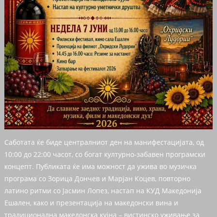
Саботата ќе биде централниот ден на манифестацијата, од
10:00 до 22:00 часот, со богат културно-забавен програмски
концепт. Публиката ќе има можност да ужива во музичка
програма со Зорица Дончев и Марјан Коцев, повторно
латино ритми со Јасмин Лопез, настап на КУД Македонија
Ешален, како и презентација на македонски вина и
традиционална македонска кујна – вистинско уживање за