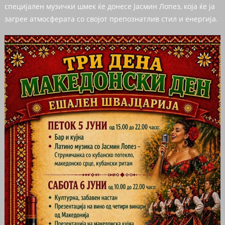
специјален музички шмек ќе донесе Јасмин Лопез, која ќе ја
загрее атмосферата со својот препознатлив стил и енергија.