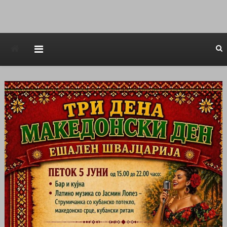
Avstraliska muzicka televizija