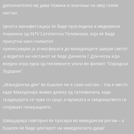
дополнително му дава тежина и значење на овој голем
настан.
Целата манифестација ќе биде проследена и медиумски
покриена од INTV Сателитска Телевизија, која ќе биде
присутна како снимател
пренесувајќи ја атмосферата до македонците ширум светот.
,а водител на настанот ке биде Даниела Г.Донческа која
воедно игра една од поглевните улоги во филмот “Охридски
Лудории”.
„Македонски ден“ во Ешален не е само настан – тоа е место
каде Македонија живее далеку од татковината, каде
традицијата се чува со срце, а музиката и заедништвото ги
спојуваат генерациите.
Швајцарија повторно ќе пулсира во македонски ритам – а
Ешален ќе биде центарот на македонската душа!