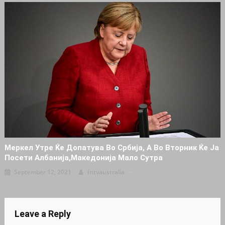
Меркел Утре Ќе Допатува Во Србија, А Во Вторник Ќе Ја
Посети Албанија,Mакедонија Мало Сутра
September 12, 2021
Intvaustralia
Leave a Reply