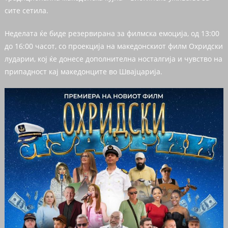
сите сетила.
Неделата ќе биде резервирана за филмска емоција, од 13:00
до 16:00 часот, со проекција на македонскиот филм Охридски
лударии, кој ќе донесе дополнителна носталгија и чувство на
припадност кај македонците во Швајцарија.