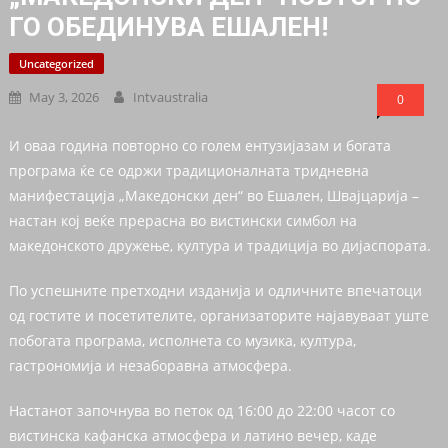
ГО ОБЕДИНУВА ЕШАЛЕН!
Uncategorized
May 3, 2026
Intvaustralia
0
И оваа година повторно со голем ентузијазам и богата
програма ќе се одржи традиционалната тридневна
манифестација „Македонски ден“ во Ешален, Швајцарија –
настан кој веќе прерасна во вистински симбол на
македонското дружење, култура и традиција во дијаспората.
По успешните претходни изданија и одличните впечатоци
од гостите и посетителите, организаторите најавуваат уште
побогата програма, исполнета со музика, култура,
гастрономија и незаборавна атмосфера.
Настанот започнува во петок од 16:00 до 22:00 часот со
вистинска кафанска атмосфера и латино вечер, каде