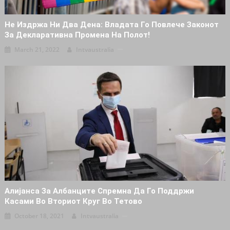
Не Издржа Ни Два Дена: Владата Го Повлече Законот
За Декларативна Промена На Полот!
March 21, 2022
Intvaustralia
Алијанса За Албанците Спремна Да Го Поддржи
Касами Во Вториот Круг Во Тетово
October 18, 2021
Intvaustralia