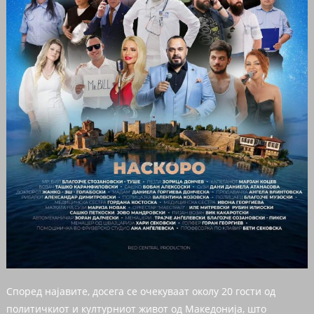
Според најавите, досега се очекуваат околу 20 гости од
политичкиот и културниот живот од Македонија, што