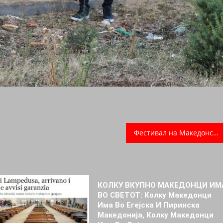
Фестивал на Македонска храна во Америка по 11 пат
КОЛКУ ВКУПНО МАКЕДОНЦИ ИМ
ВО СВЕТОТ: Колку Македонци
Има Во Егејска И Пиринска
Македонија, Колку Македонци