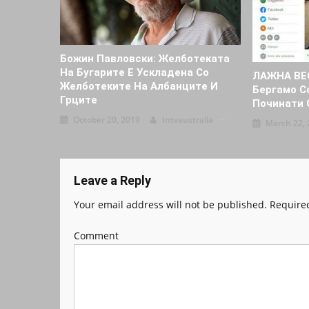
Божин Павловски: Желботеката
На Бугарите Е Ускладена Со
ЛАЖНА ВЕС
Желботеките На Албанците И
Бергамо С
Грците
Починати 
October 20, 2019
Intvaustralia
March 22, 
Leave a Reply
Your email address will not be published.
Required
Comment