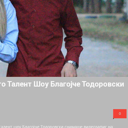
о Талент Шоу Благојче Тодоровски
0
талент шоу Благојче Тодоровски снимаше видеозапис на