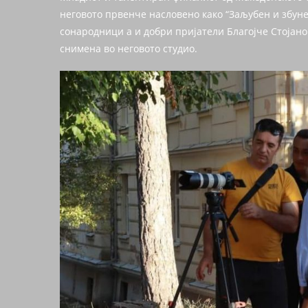
неговото првенче насловено како “Заљубен и збунет
сонародници а и добри пријатели Благојче Стојан
снимена во неговото студио.