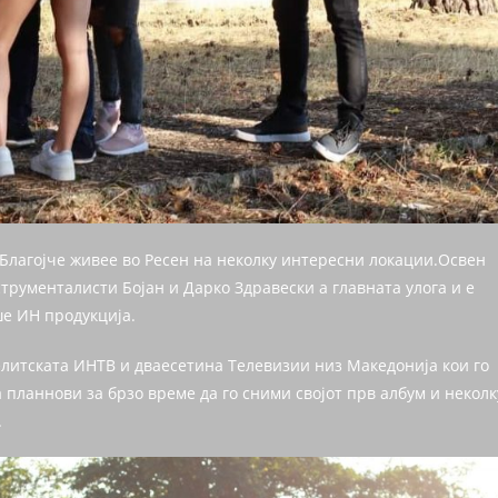
 Благојче живее во Ресен на неколку интересни локации.Освен
иструменталисти Бојан и Дарко Здравески а главната улога и е
ше ИН продукција.
елитската ИНТВ и дваесетина Телевизии низ Македонија кои го
 планнови за брзо време да го сними својот прв албум и неколк
.