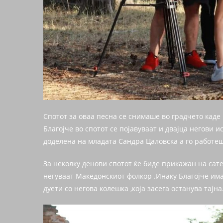
Спотот за оваа песна се снимаше во градчето каде
Благојче во спотот се појавуваат и двајца негови 
доделена на младата Сандра Цаловска а го работе
За неколку денови спотот ќе биде прикажан на сат
негуваат Македонскиот фолкор .Инаку Благојче има
дуети со негова колешка ,која засега останува тајна