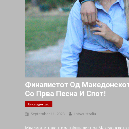
Финалистот Од Македонскот
Со Прва Песна И Спот!
Uncategorized
September 11, 2023
Intvaustralia
Младиот и талентиран финалист од Македонското 