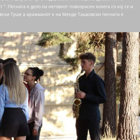
 “. Песната е дело на неговиот повозрасен колега со кој се и
овски Туше а аражманот е на Менде Ташковски песната е