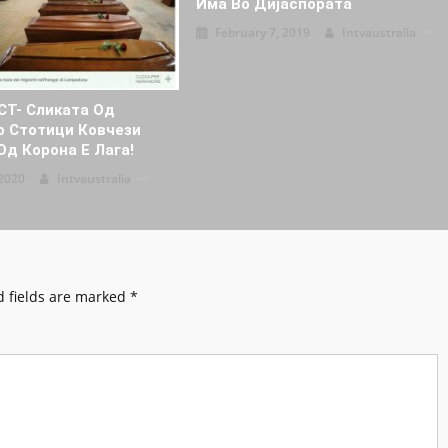
Има Во Дијаспората
February 7, 2019
Intvaustralia
Т- Сликата Од
о Стотици Ковчези
Од Корона Е Лага!
2020
Intvaustralia
 fields are marked
*