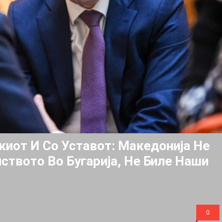
киот И Со Уставот: Македонија Не
ството Во Бугарија, Не Биле Наши
0