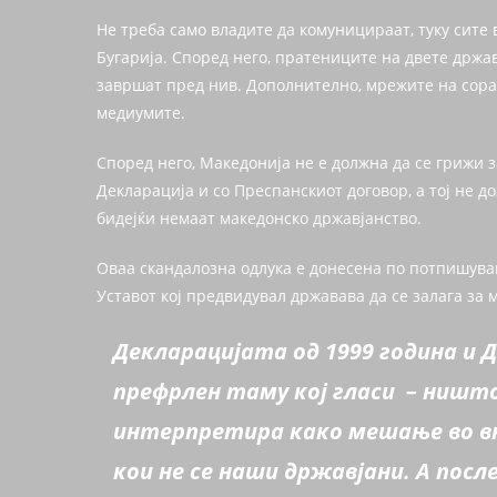
Не треба само владите да комуницираат, туку сите в
Бугарија. Според него, пратениците на двете држ
завршат пред нив. Дополнително, мрежите на сора
медиумите.
Според него, Македонија не е должна да се грижи 
Декларација и со Преспанскиот договор, а тој не д
бидејќи немаат македонско државјанство.
Оваа скандалозна одлука е донесена по потпишува
Уставот кој предвидувал државава да се залага за 
Декларацијата од 1999 година и 
префрлен таму кој гласи – ништо
интерпретира како мешање во вн
кои не се наши државјани. А посл