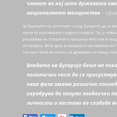
членот во кој што државата има
националното малцинство
– изја
За барањето на источниот сосед, Бугарите да се в
групи ќе разговарале следната недела. Toj ја пови
решавање на отворените прашања меѓу кои и заед
историјата. Вели дека вчерашното чествување на Г
случајно била во посета на државава по повод отв
Владата на Бугарија беше на пок
политички гест да се присуствув
оваа фаза имаме различни поглед
охрабрува да напрви заеднички п
личности и настани ќе создаде 
Tweet
Share