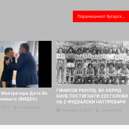
Поранешниот бугарски премиер: Смешни сме, ги шутираме и прашуваме зошто не не сакате
ГИНИСОВ РЕКОРД: ВО ОХРИД
 Малтретира Дете Во
БИЛЕ ПОСТИГНАТИ 223 ГОЛОВИ
чилиште (ВИДЕО)
НА 2 ФУДБАЛСКИ НАТПРЕВАРИ
, 2021
Intvaustralia
November 4, 2019
Intvaustralia