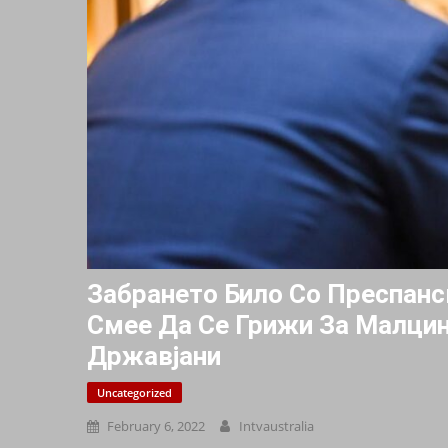
Забрането Било Со Преспанс
Смее Да Се Грижи За Малцин
Државјани
Uncategorized
February 6, 2022
Intvaustralia