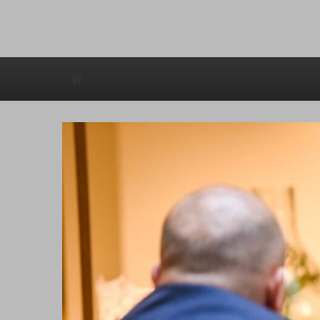
Avstraliska muzicka televizija