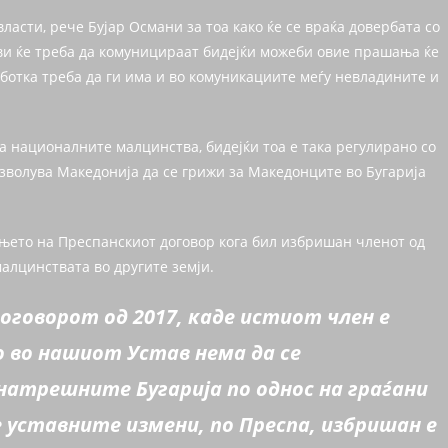
ласти, рече Бујар Османи за тоа како ќе се враќа довербата со
ави ќе треба да комуницираат бидејќи можеби овие прашања ќе
ботка треба да ги има и во комуникациите меѓу невладините и
за националните малцинства, бидејќи тоа е така регулирано со
озволува Македонија да се грижи за Македонците во Бугарија
њето на Преспанскиот договор кога бил избришан членот од
малцинствата во другите земји.
Договорот од 2017, каде истиот член е
 во нашиот Устав нема да се
атрешните Бугарија по однос на граѓани
е уставните измени, по Преспа, избришан е