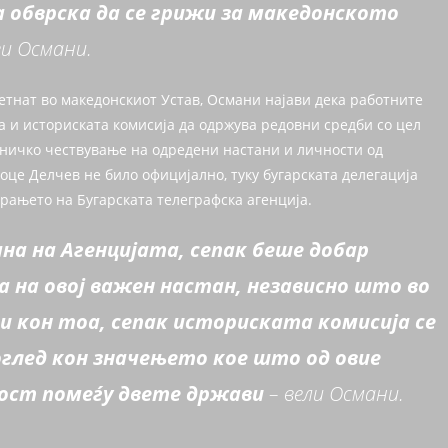
 обврска да се грижи за македонското
ви Османи.
метнат во македонскиот Устав, Османи најави дека работните
ка и историската комисија да одржува редовни средби со цел
ничко чествување на одредени настани и личности од
оце Делчев не било официјално, туку бугарската делегација
орањето на Бугарската телеграфска агенција.
ана на Агенцијата, сепак беше добар
а на овој важен настан, независно што во
и кон тоа, сепак историската комисија се
оглед кон значењето кое што од овие
мост помеѓу двете држави
– вели Османи.