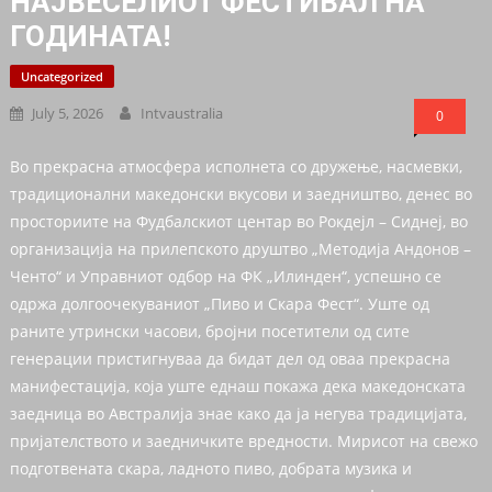
НАЈВЕСЕЛИОТ ФЕСТИВАЛ НА
ГОДИНАТА!
Uncategorized
July 5, 2026
Intvaustralia
0
Во прекрасна атмосфера исполнета со дружење, насмевки,
традиционални македонски вкусови и заедништво, денес во
просториите на Фудбалскиот центар во Рокдејл – Сиднеј, во
организација на прилепското друштво „Методија Андонов –
Ченто“ и Управниот одбор на ФК „Илинден“, успешно се
одржа долгоочекуваниот „Пиво и Скара Фест“. Уште од
раните утрински часови, бројни посетители од сите
генерации пристигнуваа да бидат дел од оваа прекрасна
манифестација, која уште еднаш покажа дека македонската
заедница во Австралија знае како да ја негува традицијата,
пријателството и заедничките вредности. Мирисот на свежо
подготвената скара, ладното пиво, добрата музика и