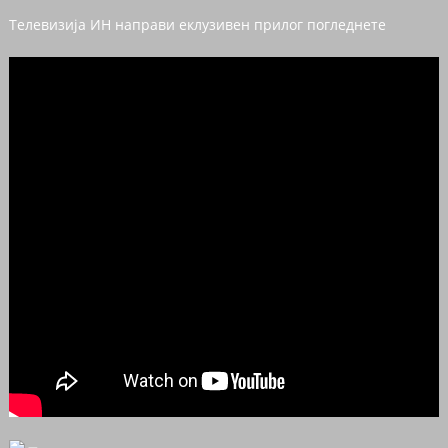
Телевизија ИН направи еклузивен прилог погледнете