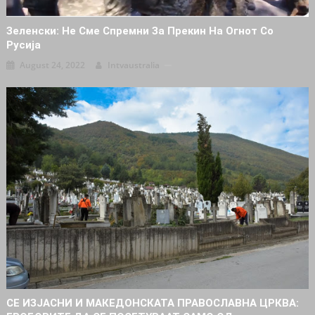
Зеленски: Не Сме Спремни За Прекин На Огнот Со
Русија
August 24, 2022
Intvaustralia
СЕ ИЗЈАСНИ И МАКЕДОНСКАТА ПРАВОСЛАВНА ЦРКВА: