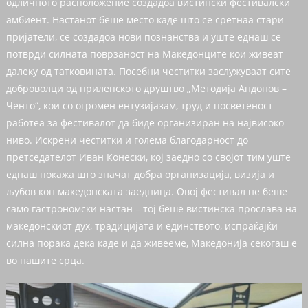
одличното расположение создадоа вистински фестивалски
амбиент. Настанот беше место каде што се сретнаа стари
пријатели, се создадоа нови познанства и уште еднаш се
потврди силната поврзаност на Македонците кои живеат
далеку од татковината. Посебни честитки заслужуваат сите
доброволци од прилепското друштво „Методија Андонов –
Ченто“, кои со огромен ентузијазам, труд и посветеност
работеа за фестивалот да биде организиран на највисоко
ниво. Искрени честитки и голема благодарност до
претседателот Иван Конески, кој заедно со својот тим уште
еднаш покажа што значат добра организација, визија и
љубов кон македонската заедница. Овој фестивал не беше
само гастрономски настан – тој беше вистинска прослава на
македонскиот дух, традицијата и единството, испраќајќи
силна порака дека каде и да живееме, Македонија секогаш е
во нашите срца.