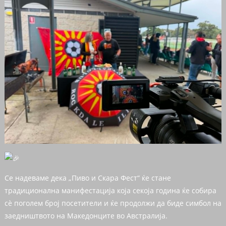
Се надеваме дека „Пиво и Скара Фест“ ќе стане
традиционална манифестација која секоја година ќе собира
сè поголем број посетители и ќе продолжи да биде симбол на
заедништвото на Македонците во Австралија.