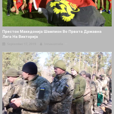
Престон Македонија Шампион Во Првата Државна
Лига На Викторија
September 17, 2019
Intvaustralia