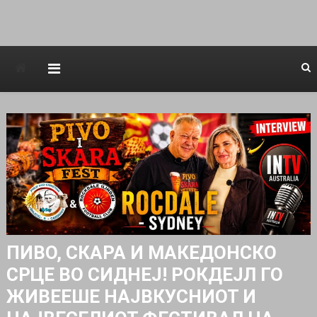
Avstraliska muzicka televizija
ПИВО, СКАРА И МАКЕДОНСКО
СРЦЕ ВО СИДНЕЈ! РОКДЕЈЛ ГО
ЖИВЕЕШЕ НАЈВКУСНИОТ И