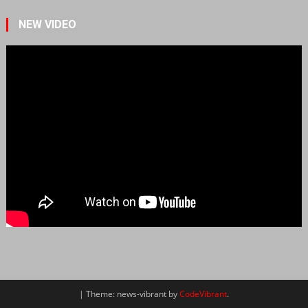
NEW VIDEO
|
Theme: news-vibrant by
CodeVibrant
.