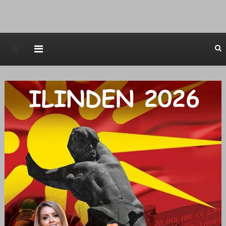
Avstraliska muzicka televizija