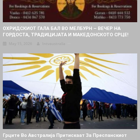
ОХРИДСКИОТ ГАЛА БАЛ ВО МЕЛБУРН – ВЕЧЕР НА
ГОРДОСТА, ТРАДИЦИЈАТА И МАКЕДОНСКОТО СРЦЕ!
May 15, 2026
Intvaustralia
Грците Во Австралија Притискаат За Преспанскиот