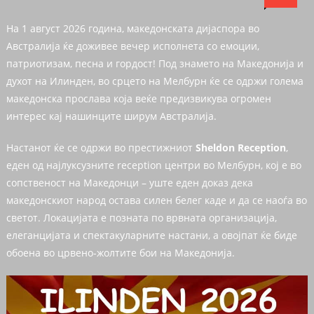
На 1 август 2026 година, македонската дијаспора во
Австралија ќе доживее вечер исполнета со емоции,
патриотизам, песна и гордост! Под знамето на Македонија и
духот на Илинден, во срцето на Мелбурн ќе се одржи голема
македонска прослава која веќе предизвикува огромен
интерес кај нашинците ширум Австралија.
Настанот ќе се одржи во престижниот
Sheldon Reception
,
еден од најлуксузните reception центри во Мелбурн, кој е во
сопственост на Македонци – уште еден доказ дека
македонскиот народ остава силен белег каде и да се наоѓа во
светот. Локацијата е позната по врвната организација,
елеганцијата и спектакуларните настани, а овојпат ќе биде
обоена во црвено-жолтите бои на Македонија.