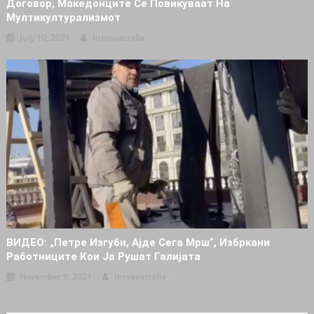
Договор, Македонците Се Повикуваат На
Мултикултурализмот
July 10, 2021
Intvaustralia
ВИДЕО: „Петре Изгуби, Ајде Сега Мрш“, Избркани
Работниците Кои Ја Рушат Галијата
November 9, 2021
Intvaustralia