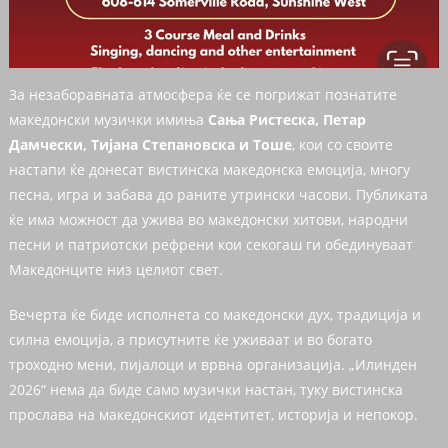
За незаборавната атмосфера ќе се погрижат познатите
македонски музички имиња
Сања Ристеска, Петар
Дамчески, Тијана Степановска и Тоше
, кои со своите
настапи ќе донесат вистинска македонска емоција, многу
песна, игра и забава до раните утрински часови. Публиката
ќе има можност да ужива во македонски хитови, народни
песни и патриотски рефрени кои секогаш ги обединуваат
Македонците низ целиот свет.
Вечерта ќе биде исполнета со македонски дух, традиција и
силна емоција, а присутните ќе уживаат и во богато
трoходно мени, пијалоци и врвна организација. „Илинден
2026“ нема да биде само музички настан, туку вистинска
прослава на македонскиот идентитет, историја и непокор.