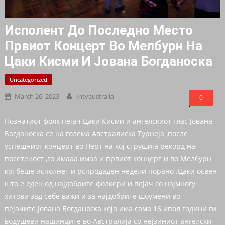
Исполент До Последно Место
Првиот Концерт Во Мелбурн На
Цаки Кисми И Јована Богданоска
Uncategorized
March 26, 2023
Intvaustralia
0
Познатиот фолк пејач Цаки Кисми и ангелскиот глас Јована
Богданоска се на голема Австралиска Турнеја ,после
успешниот концерт во Перт на кој струшија рекорд на
посетеност ,го имааа имаа и првиот концерт и во Мелбурн
кој беше исполнет и рспродаден недели порано .Цаки освен
што е еден од најдобрите фолкери и пејач со најмногу
хитови зад себе важи и за најдобрите шоумени во
пејачите.Јована Богданоска која има само 16 ипол години ги
водушеви нашинците во Австралија со нејзиниот ангелски