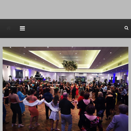
Avstraliska muzicka televizija