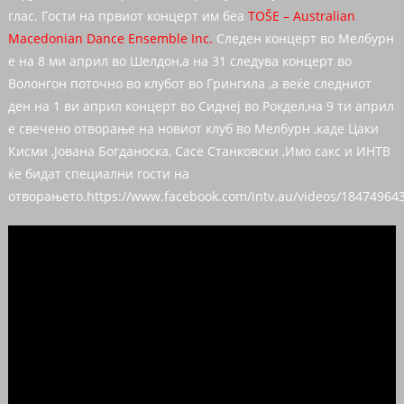
глас. Гости на првиот концерт им беа
TOŠE – Australian
Macedonian Dance Ensemble Inc.
Следен концерт во Мелбурн
е на 8 ми април во Шелдон,а на 31 следува концерт во
Волонгон поточно во клубот во Грингила ,а веќе следниот
ден на 1 ви април концерт во Сиднеј во Рокдел,на 9 ти април
е свечено отворање на новиот клуб во Мелбурн ,каде Цаки
Кисми ,Јована Богданоска, Сасе Станковски ,Имо сакс и ИНТВ
ќе бидат специални гости на
отворањето.https://www.facebook.com/intv.au/videos/18474964