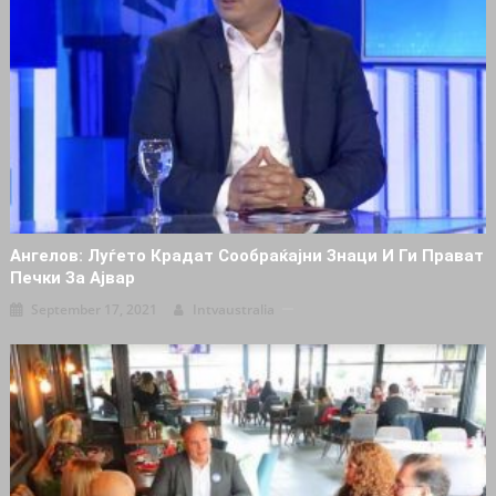
Ангелов: Луѓето Крадат Сообраќајни Знаци И Ги Прават
Печки За Ајвар
September 17, 2021
Intvaustralia