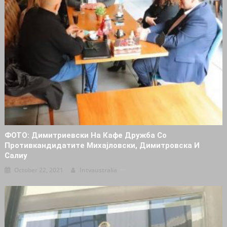
ФОТО: Димитриевски На Кафе Дружба Со
Противкандидатите Михајловски, Димитровска И
Салиу
October 22, 2021
Intvaustralia