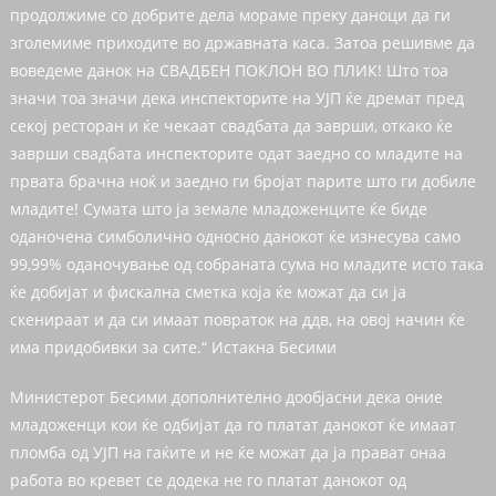
продолжиме со добрите дела мораме преку даноци да ги
зголемиме приходите во државната каса. Затоа решивме да
воведеме данок на СВАДБЕН ПОКЛОН ВО ПЛИК! Што тоа
значи тоа значи дека инспекторите на УЈП ќе дремат пред
секој ресторан и ќе чекаат свадбата да заврши, откако ќе
заврши свадбата инспекторите одат заедно со младите на
првата брачна ноќ и заедно ги бројат парите што ги добиле
младите! Сумата што ја земале младоженците ќе биде
оданочена симболично односно данокот ќе изнесува само
99,99% оданочување од собраната сума но младите исто така
ќе добијат и фискална сметка која ќе можат да си ја
скенираат и да си имаат повраток на ддв, на овој начин ќе
има придобивки за сите.“ Истакна Бесими
Министерот Бесими дополнително дообјасни дека оние
младоженци кои ќе одбијат да го платат данокот ќе имаат
пломба од УЈП на гаќите и не ќе можат да ја прават онаа
работа во кревет се додека не го платат данокот од