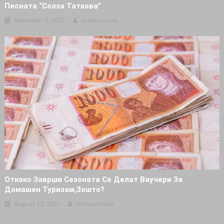
Песната “Солза Таткова”
November 9, 2021
Intvaustralia
Откако Заврши Сезоната Се Делат Ваучери За
Домашен Туризам,зошто?
August 13, 2021
Intvaustralia