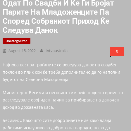
Одат По Свадби И Ќе Ги Бројат
Парите На Младоженците Па
Според Собраниот Приход Ќе
Следува Данок
Uncategorized
August 15, 2022
Intvaustralia
0
Најнова вест за граѓаните се воведува данок на свадбен
поклон во плик кои ќе треба дополнително да го наполни
буџетот на Северна Макаронија.
Министерот Бесими и неговиот тим веќе подолго време го
разгледувале овој иден начин за прибирање на даночен
доход во државната каса.
Бесими: „ Како што сите добро знаете ние како влада
работиме исклучиво за доброто на народот, но за да