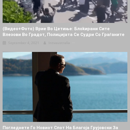
(Видео+фото) Врие Во Цетиње: Блokирани Сите
Влезови Во Градот, Полицијата Се Cyдри Со Граѓаните
September 4, 2021
Intvaustralia
Погледнете Го Новиот Спот На Благоја Грујовски За