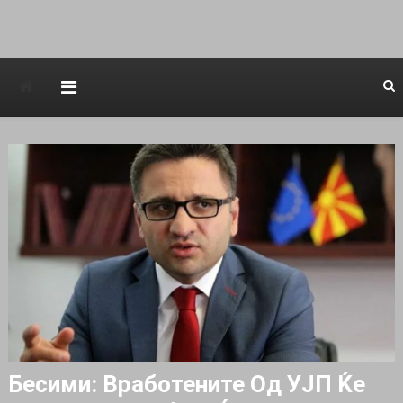
Avstraliska muzicka televizija
Бесими: Вработените Од УЈП Ќе