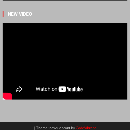
NEW VIDEO
|
Theme: news-vibrant by
CodeVibrant
.