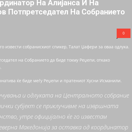
рдинатор На Алијанса И На
Нов Потпретседател На Собранието
0
го извести собранискиот спикер, Талат Џафери за оваа одлука.
тседател на Собранието да биде токму Реџепи, откако
.
рнатива ќе биде меѓу Реџепи и пратениот Хусни Исманили.
лучувања и одлуката на Централното собрание
ички субјект се приклучивме на извршната
ство, утре официјално ќе го известам
верна Македонија за оставка од координатор