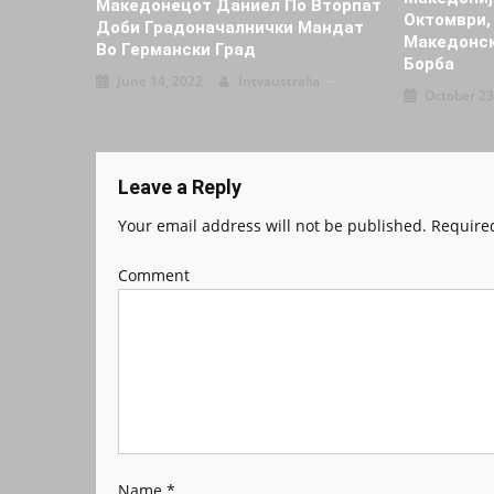
Македонецот Даниел По Вторпат
Октомври,
Доби Градоначалнички Мандат
Македонск
Во Германски Град
Борба
June 14, 2022
Intvaustralia
October 23
Leave a Reply
Your email address will not be published.
Required
Comment
Name
*