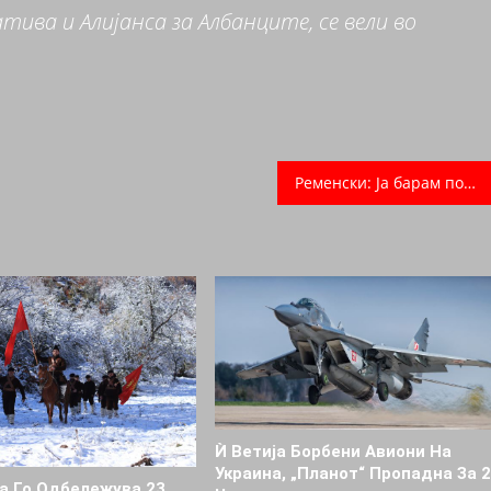
ива и Алијанса за Албанците, се вели во
Ременски: Ја барам поддршката од искрените борци и членови на СДСМ
Ѝ Ветија Борбени Авиони На
Украина, „планот“ Пропадна За 
а Го Одбележува 23