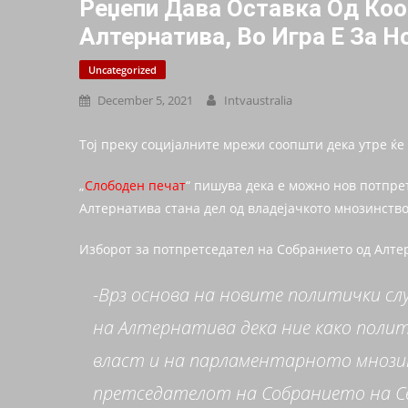
Реџепи Дава Оставка Од Коо
Алтернатива, Во Игра Е За 
Uncategorized
December 5, 2021
Intvaustralia
Тој преку социјалните мрежи соопшти дека утре ќе 
„
Слободен печат
“ пишува дека е можно нов потпре
Алтернатива стана дел од владејачкото мнозинство
Изборот за потпретседател на Собранието од Алте
-Врз основа на новите политички с
на Алтернатива дека ние како полит
власт и на парламентарното мнозин
претседателот на Собранието на Се