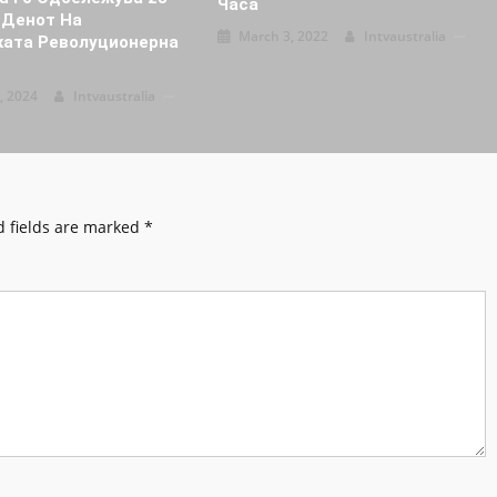
Часа
 Денот На
March 3, 2022
Intvaustralia
ата Револуционерна
, 2024
Intvaustralia
 fields are marked
*