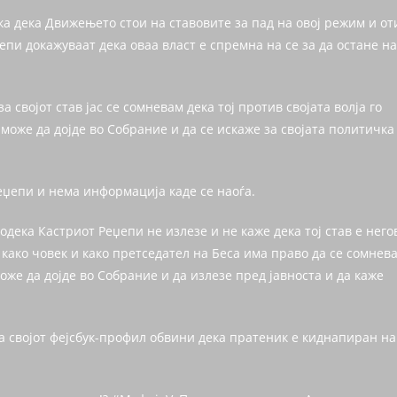
а дека Движењето стои на ставовите за пад на овој режим и от
пи докажуваат дека оваа власт е спремна на се за да остане на
а својот став јас се сомневам дека тој против својата волја го
може да дојде во Собрание и да се искаже за својата политичка
Реџепи и нема информација каде се наоѓа.
дека Кастриот Реџепи не излезе и не каже дека тој став е него
ј како човек и како претседател на Беса има право да се сомнев
може да дојде во Собрание и да излезе пред јавноста и да каже
 својот фејсбук-профил обвини дека пратеник е киднапиран на