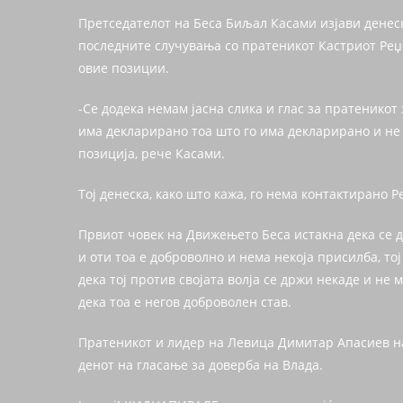
Претседателот на Беса Биљал Касами изјави денеск
последните случувања со пратеникот Кастриот Реџе
овие позиции.
-Се додека немам јасна слика и глас за пратеникот з
има декларирано тоа што го има декларирано и не 
позиција, рече Касами.
Тој денеска, како што кажа, го нема контактирано 
Првиот човек на Движењето Беса истакна дека се до
и оти тоа е доброволно и нема некоја присилба, то
дека тој против својата волја се држи некаде и не 
дека тоа е негов доброволен став.
Пратеникот и лидер на Левица Димитар Апасиев на
денот на гласање за доверба на Влада.