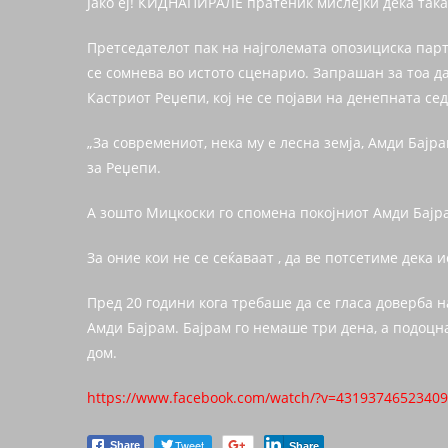
Јако еј! КИДНАПИРАЛЕ пратеник мислејќи дека так
Претседателот пак на најголемата опозициска пар
се сомнева во истото сценарио. Запрашан за тоа 
Кастриот Реџепи, кој не се појави на денепната се
„За современиот, нека му е лесна земја, Амди Бајр
за Реџепи.
А зошто Мицкоски го спомена покојниот Амди Бајр
За оние кои не се сеќаваат , да ве потсетиме дека 
Пред 20 години кога требаше да се гласа доверба
Амди Бајрам. Бајрам го немаше три дена, а подоцн
дом.
https://www.facebook.com/watch/?v=4319374652340
Tweet
Share
Share