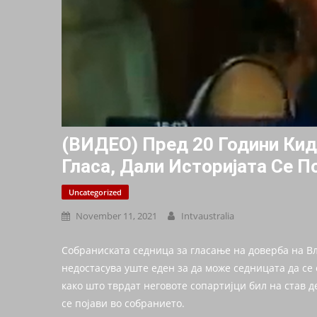
(ВИДЕО) Пред 20 Години Кид
Гласа, Дали Историјата Се 
Uncategorized
November 11, 2021
Intvaustralia
Собраниската седница за гласање на доверба на В
недостасува уште еден за да може седницата да се
како што тврдат неговоте сопартијци бил на став д
се појави во собранието.