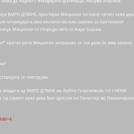
а нема да паднат!? #МафијаVsПратеници, пишува Апасиев.
тија ВМРО ДПМНЕ, Христијан Мицкоски на накој начин кажа дек
дали опозицијата има мнозинство или замена за претеникот
дница, Мицкоски го спореди него со Амди Бајрам.
ам?“ кратко рече Мицокски запрашан за тоа дали ќе има замена
ам?
историјата се повторува.
 на владата од ВМРО ДПМНЕ на Љубчо Георгиевски, ГО СНЕМА
а тој самиот кажа дека бил однесен на Пелистер во Планинарск
96&t=4