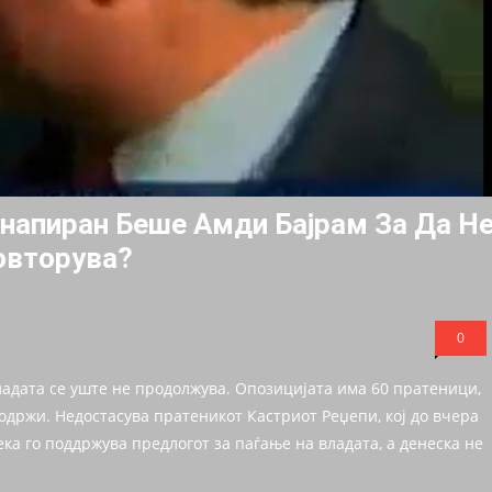
напиран Беше Амди Бајрам За Да Н
Повторува?
0
ладата се уште не продолжува. Опозицијата има 60 пратеници,
 одржи. Недостасува пратеникот Кастриот Реџепи, кој до вчера
ека го поддржува предлогот за паѓање на владата, а денеска не