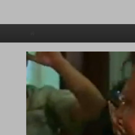
Avstraliska muzicka televizija