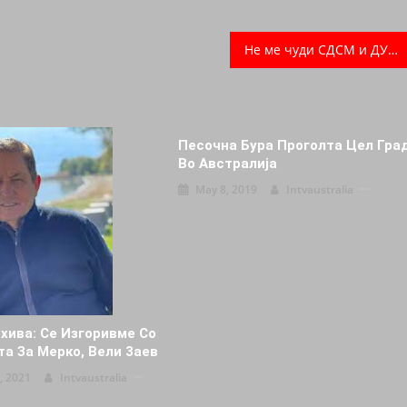
Не ме чуди СДСМ и ДУИ да имаат и поголемо мнозинство, смета Мицкоски, кој смета дека пратеникот кој го нема се држи некаде
Песочна Бура Проголта Цел Гра
Во Австралија
May 8, 2019
Intvaustralia
хива: Се Изгopивме Со
а За Мерко, Вели 3aeв
, 2021
Intvaustralia