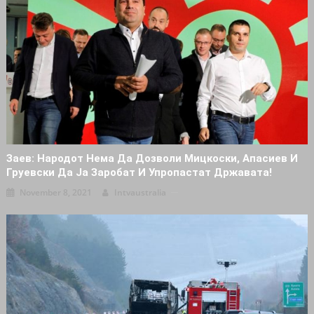
Заев: Народот Нема Да Дозволи Мицкоски, Апасиев И
Груевски Да Ја Заробат И Упропастат Државата!
November 8, 2021
Intvaustralia