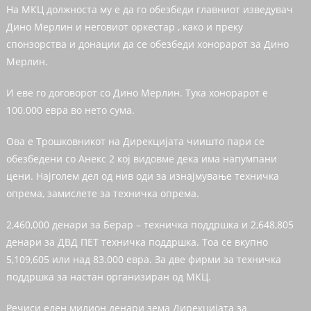
На МКЦ должноста му е да го обезбеди главниот изведувач
Дино Мерлин и неговиот оркестар , како и преку
спонзорства и донации да се обезбеди хонорарот за Дино
Мерлин.
И еве го договорот со Дино Мерлин. Тука хонорарот е
100.000 евра во нето сума.
Ова е Трошковникот на Дирекцијата чиишто пари се
обезбедени со Анекс 2 кој видовме дека има напумпани
цени. Најголем дел од нив оди за изнајмување техничка
опрема, замислете за техничка опрема.
2,460,000 денари за Берар – техничка поддршка и 2,648,805
денари за ДВД ПЕТ техничка поддршка. Тоа се вкупно
5,109,605 или над 83.000 евра. За две фирми за техничка
поддршка за настан организиран од МКЦ.
Речиси еден милион денари зема Дирекцијата за