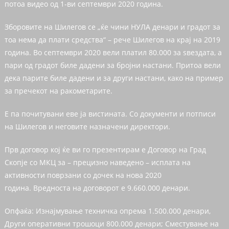
потоа видео од 1-ви септември 2020 година.
Зборовите на Шилегов се „ќе чини НУЛА денари и градот за
тоа нема да плати средства“ – рече Шилегов на крај на 2019
година. Во септември 2020 вели платил 80.000 за ѕвездата, а
пари од градот биле дадени за бројни настани. Притоа вели
дека парите биле дадени и за други настани, како на пример
за пречекот на ракометарите.
Е па почитувани еве ја вистината. Со документи и потписи
на Шилегов и неговите назначени директори.
Прв договор кој ќе ви го презентирам е Договор на Град
Скопје со МКЦ за – прецизно наведено – исплата на
активности поврзани со дочек на нова 2020
година. Вредноста на договорот е 9.660.000 денари.
Опфаќа: Изнајмување техничка опрема 1.500.000 денари,
Други оперативни трошоци 800.000 денари; Сместување на