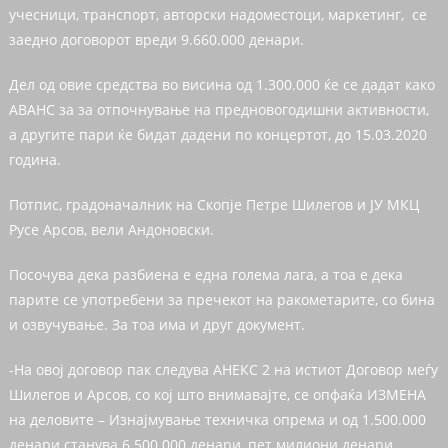
учесници, транспорт, авторски надоместоци, маркетинг, се
заедно договорот вреди 9.660.000 денари.
Дел од овие средства во висина од 1.300.000 ќе се дадат како
АВАНС за за отпочнување на предновогодишни активности,
а другите пари ќе бидат дадени по концертот, до 15.03.2020
година.
Потпис, градоначалник на Скопје Петре Шилегов и ЈУ МКЦ
Русе Арсов, вели Андоновски.
Посочува дека разбиена е една голема лага, а тоа е дека
парите се употребени за пречекот на ракометарите, со бина
и озвучување. За тоа има и друг документ.
-На овој договор пак следува АНЕКС 2 на истиот Договор меѓу
Шилегов и Арсов, со кој што внимавајте, се опфаќа ИЗМЕНА
на деловите – Изнајмување техничка опрема и од 1.500.000
денари станува 6.500.000 денари, пет милиони денари