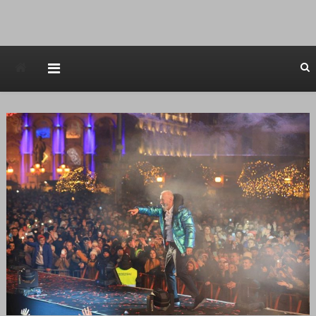
Avstraliska muzicka televizija