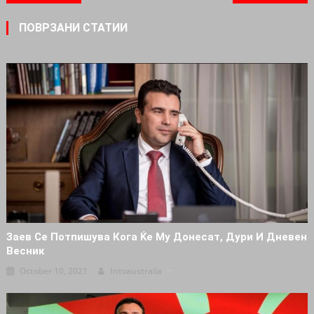
ПОВРЗАНИ СТАТИИ
Заев Се Потпишува Кога Ќе Му Донесат, Дури И Дневен
Весник
October 10, 2021
Intvaustralia