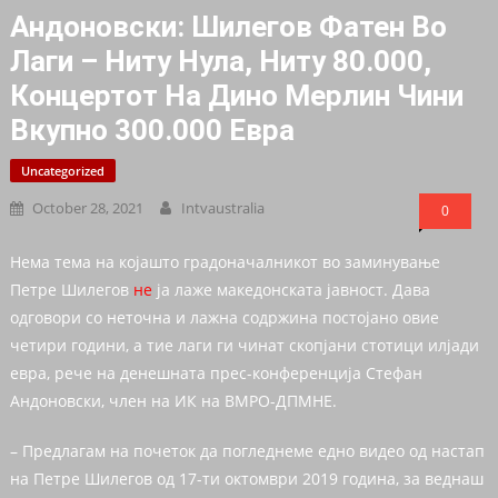
Андоновски: Шилегов Фатен Во
Лаги – Ниту Нула, Ниту 80.000,
Концертот На Дино Мерлин Чини
Вкупно 300.000 Евра
Uncategorized
October 28, 2021
Intvaustralia
0
Нема тема на којашто градоначалникот во заминување
Петре Шилегов
не
ја лаже македонската јавност. Дава
одговори со неточна и лажна содржина постојано овие
четири години, а тие лаги ги чинат скопјани стотици илјади
евра, рече на денешната прес-конференција Стефан
Андоновски, член на ИК на ВМРО-ДПМНЕ.
– Предлагам на почеток да погледнеме едно видео од настап
на Петре Шилегов од 17-ти октомври 2019 година, за веднаш