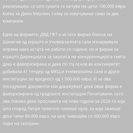
реализација, со што сумата се качува на цели 100.000 евра.
Колку за Дино Мерлин, толку за озвучување само за две
компании.
Една од фирмите, ДВД ПЕТ е истата фирма блиска на
Шилегов од којашто и Универзалната сала изнајмувала
опрема иако истата не работи со години, но и фирма за
којашто Дирекцијата за заштита на конкуреннцијата смета
дека е фаворизирана и дека по тој основ во континуитет
добивала 41 тендер од МКЦ и Универзална сала и други
институции, во вредност од 1.500.000 евра. И за ова
поседуваме документи кои докажуваат дека оваа фирма е
фаворизирана од градските институции.Почитувани, сето
ова покажа дека прославата на нова година за 2020-та која
што според Петре првично чинеше нула, за која лажеше
дека чини 80.000 евра, на крај завршува со 300.000 евра
пари на скопјани.