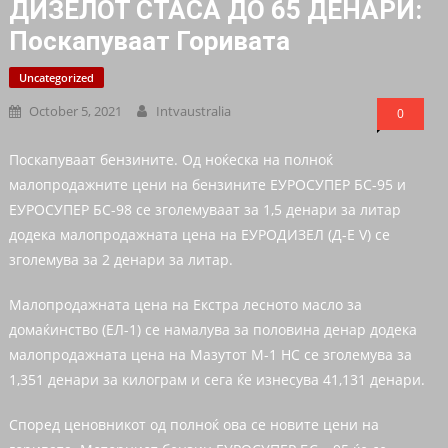
ДИЗЕЛОТ СТАСА ДО 65 ДЕНАРИ:
Поскапуваат Горивата
Uncategorized
October 5, 2021
Intvaustralia
0
Поскапуваат бензините. Од ноќеска на полноќ
малопродажните цени на бензините ЕУРОСУПЕР БС-95 и
ЕУРОСУПЕР БС-98 се зголемуваат за 1,5 денари за литар
додека малопродажната цена на ЕУРОДИЗЕЛ (Д-Е V) се
зголемува за 2 денари за литар.
Малопродажната цена на Екстра лесното масло за
домаќинство (ЕЛ-1) се намалува за половина денар додека
малопродажната цена на Мазутот М-1 НС се зголемува за
1,351 денари за килограм и сега ќе изнесува 41,131 денари.
Според ценовникот од полноќ ова се новите цени на