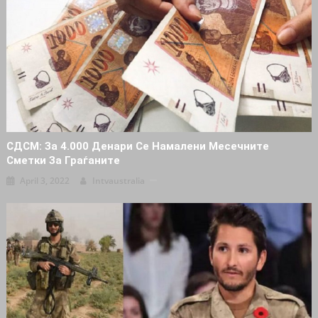
СДСМ: За 4.000 Денари Се Намалени Месечните
Сметки За Граѓаните
April 3, 2022
Intvaustralia