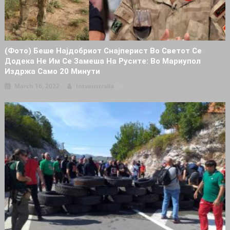
(Фото) Беше Најдобриот Снајперист Во Светот Се
Додека Не Им Се Замеша На Русите: Во Мариупол
Издржа Само 20 Минути
March 16, 2022
Intvaustralia