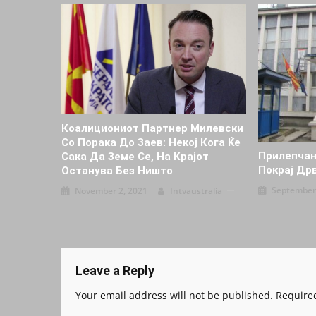
Коалициониот Партнер Милевски
Со Порака До Заев: Некој Кога Ќе
Прилепчан
Сака Да Земе Се, На Крајот
Покpaj Дp
Останува Без Ништо
September
November 2, 2021
Intvaustralia
Leave a Reply
Your email address will not be published.
Required