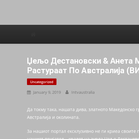
Avstraliska muzicka televizija
Џељо Дестановски & Анета М
Растураат По Австралија (
Uncategorized
January 9, 2019
Intvaustralia
Да токму така, нашата дива, златното Македонско г
Австралија и околината.
За нашиот портал ексклузивно не ги криеа своите
нашиот пријател – кралот на зурла Џељо Дестановс