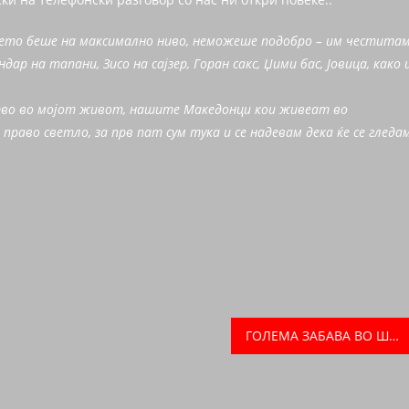
ето беше на максимално ниво, неможеше подобро – им честита
дар на тапани, Зисо на сајзер, Горан сакс, Џими бас, Јовица, како 
ство во мојот живот, нашите Македонци кои живеат во
право светло, за прв пат сум тука и се надевам дека ќе се гледа
ГОЛЕМА ЗАБАВА ВО ШВАЈЦАРИЈА СО СУЗАНА ГАВАЗОВА И ЕЛЕНА ВЛЕВСКА