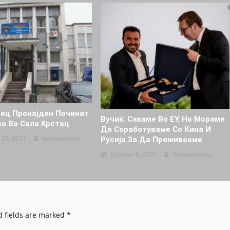
ец Пронajден Починат
Вучиќ: Сакаме Во ЕУ, Но Мораме
во Во Ceло Kpcтец
Да Соработуваме Со Кина И
 29, 2021
Intvaustralia
Русија За Да Преживееме
October 6, 2021
Intvaustralia
 fields are marked
*