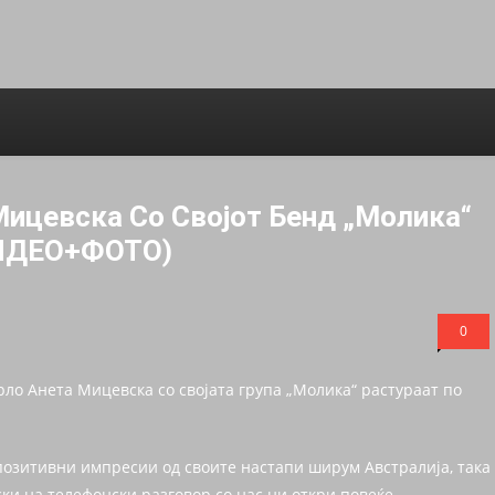
ицевска Со Својот Бенд „Молика“
ВИДЕО+ФОТО)
0
рло Анета Мицевска со својата група „Молика“ растураат по
 позитивни импресии од своите настапи ширум Австралија, така
ки на телефонски разговор со нас ни откри повеќе..