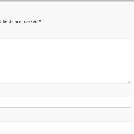
 fields are marked
*