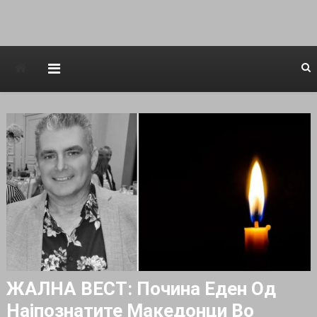
Avstraliska muzicka televizija
ЖАЛНА ВЕСТ: Почина Еден Од
Најпознатите Македонци Во