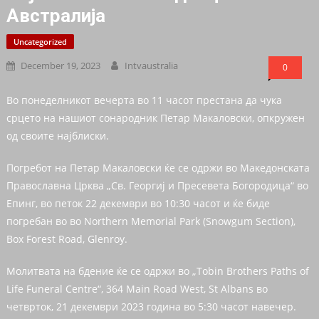
Австралија
Uncategorized
December 19, 2023
Intvaustralia
0
Во понеделникот вечерта во 11 часот престана да чука
срцето на нашиот сонародник Петар Макаловски, опкружен
од своите најблиски.
Погребот на Петар Макаловски ќе се одржи во Македонската
Православна Црква „Св. Георгиј и Пресевета Богородица“ во
Епинг, во петок 22 декември во 10:30 часот и ќе биде
погребан во во Northern Memorial Park (Snowgum Section),
Box Forest Road, Glenroy.
Молитвата на бдение ќе се одржи во „Tobin Brothers Paths of
Life Funeral Centre“, 364 Main Road West, St Albans во
четврток, 21 декември 2023 година во 5:30 часот навечер.