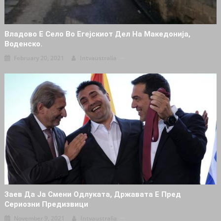
Владово Е Село Во Егејскиот Дел На Македонија,
Воденско.
February 20, 2021
Intvaustralia
Заев Да Ја Смени Одлуката, Државата Е Пред
Сериозни Предизвици
November 9, 2021
Intvaustralia