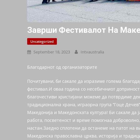
Заврши Фестивалот На Маке
Uncategorized
September 18, 2023
Intvaustralia
Благодарнот од организаторите
Почитувани, би сакале да изразиме голема благода
фестивал.И оваа година со несебичниот доприност 
благочестиви христијани можеме да потврдиме дек
традиционална храна, играорна група ‘’Гоце Дечев’
Македонија и Македонската култура! Би сакале да 
работа, посветеност и време помогнаа доброволно,
настан.Заедно сплотени да останеме на патот на в
Македонска православна црква, историја и традиција!