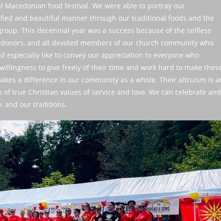
l Macedonian food festival. We were able to portray our
nified and beautiful manner through our traditional foods and the
oup. This decennial year was a success because of the selfless
, donors, and all devoted members of our church community who
d especially like to convey our appreciation to everyone who
 willingness to give freely of their time and work hard to make thes
makes a difference in our community as a whole. Their altruism is a
th of true Christian values of service and love. We can celebrate and
 and our traditions.