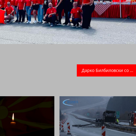
Дарко Билбиловски со нова патриотска песна која ке ве разнежи