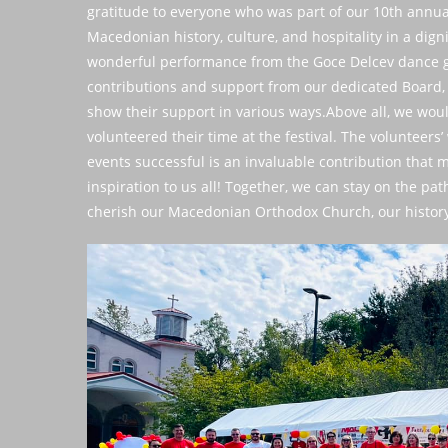
gratitude to everyone who was part of our 10th annua
Macedonian history, culture, and hospitality in a dig
wonderful performance from the Goce Delcev dance gr
contributions and support from our dedicated Board
show their support in various ways.Above all, we woul
volunteered their time at the festival. The volunteers’
events successful is an invaluable contribution that 
inspiration to us all! Together, we can stay on the pa
cherish our Macedonian Orthodox Church, our history,