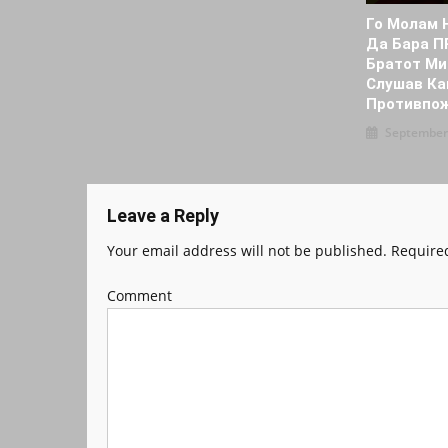
Го Мoлам
Да Бара П
Братот Ми
Слушав Ка
Пpoтивпож
September
Leave a Reply
Your email address will not be published.
Required
Comment