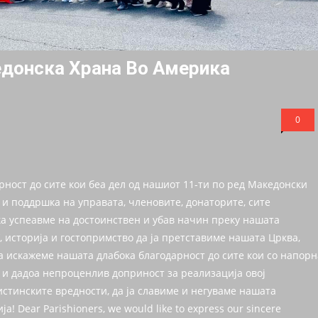
донска Храна Во Америка
0
рност до сите кои беа дел од нашиот 11-ти по ред Македонски
и поддршка на управата, членовите, донаторите, сите
а успеавме на достоинствен и убав начин преку нашата
’, историја и гостопримство да ја претставиме нашата Црква,
ја искажеме нашата длабока благодарност до сите кои со напорн
 и дадоа непроценлив доприност за реализација овој
истинските вредности, да ја славиме и негуваме нашата
 Dear Parishioners, we would like to express our sincere