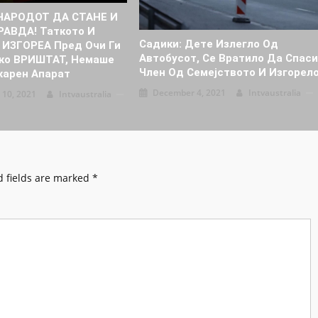
 НАРОДОТ ДА СТАНЕ И
РАВДА! Таткото И
Садики: Дете Излегло Од
 ИЗГОРЕА Пред Очи Ги
Автобусот, Се Вратило Да Спас
ко ВРИШТАТ, Немаше
Член Од Семејството И Изгорел
apeн Апарат
December 4, 2021
Intvaustralia
 10, 2021
Intvaustralia
 fields are marked
*