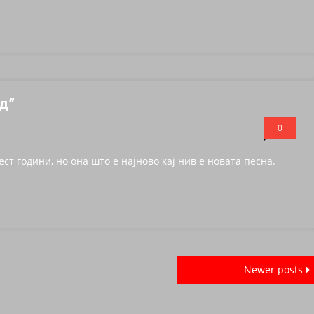
нд”
0
ст години, но она што е најново кај нив е новата песна.
Newer posts