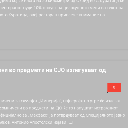
Димо кој се наоѓа на 20 километри од Охрид во с. Куратица ќе
 ресторанот нуди 10% попуст на целокупното мени во текот на
лото Куратица, овој ресторан привлече внимание на
ени во предмети на СЈО излегуваат од
0
ичени за случајот „Империја“, најверојатно утре ќе излезат
осомничени во предмети на СЈО ќе го напуштат истражниот
ицијално за „Макфакс“ ја потврдуваат од Специјалното јавно
лков, Антонио Апостолски изјави […]