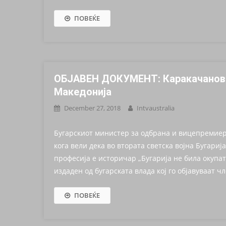
ЕМОЦИИ И ХУМАНОСТ НА Е
ИЛИНДЕНСКИОТ ДУХ ГО ОБ
ПОВЕЌЕ
ПОЗНАВА ГРАНИЦИ!
ОБЈАВЕН ДОКУМЕНТ: Каракачанов л
Македонија
December 27, 2018
Intvaustralia
Бугарскиот министер за одбрана и вицепремиер
кога вели дека во втората светска војна Бугариј
професија е историчар „Бугарија не била окупат
издаден од бугарската влада кој го објавуваат ч
ПОВЕЌЕ