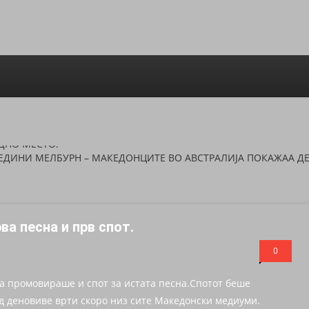
АТА „КАЛЕ“ ГО ПОДГОТВУВА НАЈГОЛЕМИОТ ЈУБИЛЕЕН КОНЦЕРТ 
ДНО МЕСТО!
ЕДИНИ МЕЛБУРН – МАКЕДОНЦИТЕ ВО АВСТРАЛИЈА ПОКАЖАА ДЕ
“ И Уникат Бенд Со Голем Патриотски Подвиг – Преку Музика, 
а песна и прв спот.
ЌЕ ЗАТРОПААТ ТАПАНИТЕ И ЌЕ ЗАВЕЕЕ МАКЕДОНСКОТО ЗНАМЕ – 
0
И ВО РИТАМОТ НА МАКЕДОНСКАТА ТРАДИЦИЈА: „ИМАT НЕМАT“
ја промовираше и спот за истата песна.Спотот беше
АТА „КАЛЕ“ ГО ПОДГОТВУВА НАЈГОЛЕМИОТ ЈУБИЛЕЕН КОНЦЕРТ 
д деновиве врти скоро низ сите Македонски медиуми.