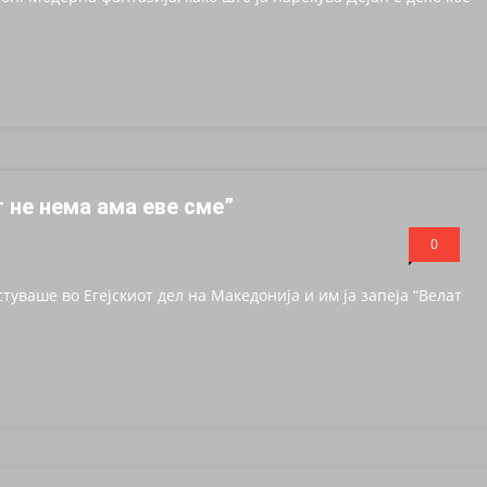
т не нема ама еве сме”
0
уваше во Егејскиот дел на Македонија и им ја запеја “Велат