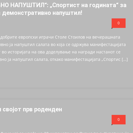
 НАПУШТИЛ“: „Спортист на годината“ за
в демонстративно напуштил!
0
ајдобрите европски играчи Столе Стоилов на вечерашната
вно ја напуштил салата во која се одржува манифестацијата
т во историјата на ова доделување на награди настанот се
вно ја напуштил салата, откако манифестацијата „Спортис […]
 својот прв роденден
0