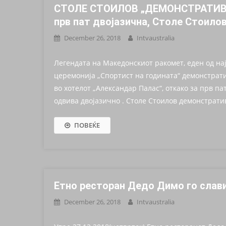
СТОЛЕ СТОИЛОВ „ДЕМОНСТРАТИВНО
прв пат двојазична, Столе Стоило
December 26, 2018
Intvaustralia
Легендата на Македонскиот ракомет, еден од н
церемонија „Спортист на годината“ демонстрати
во хотелот „Александар Палас“, откако за прв па
одвива двојазично . Столе Стоилов демонстрати
ПОВЕЌЕ
Етно ресторан Дедо Димо го слави
December 26, 2018
Intvaustralia