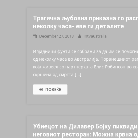
Трагична љубовна приказна го расп
неколку часа- еве ги деталите
December 27, 2018
Intvaustralia
Илјадници фунти се собрани за да им се помогне
од неколку часа во Австралија. Поранешниот раг
која живеел со партнерката Елис Робинсон во кв
скршена од смртта […]
ПОВЕЌЕ
Убиецот на Дилавер Бојку ликвидир
неговиот ресторан: Можна крвна 