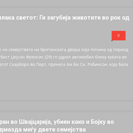
лака светот: Ги загубија животите во рок од
0
 на семејствата на британската двојка која почина од период
бист Џејсон Френсис (29) го удрил автомобил близу куќата во
атот Скарборо во Перт, пренесе Би Би Си. Робинсон, која била
ан во Швајцарија, убиен како и Бојку во
одмазда меѓу двете семејства