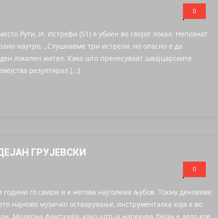
0
сто Рути, И. Истрефи (51) е убиен во својот локал. Непознат
рано наутро. „Слушнавме три истрели, но опасно е да
 еден локален жител. Како што пренесуваат швајцарските
емејства резултирал […]
ДЕЈАН ГРУJЕВСКИ
0
и години го свири и е негова најголема љубов. Токму деновиве
оето најново музичко остварување, инструменталка која е во
он. Модерна фантазија, како што ја нарекува Дејан е дело кое