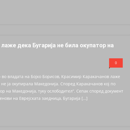
ДНО МЕСТО!
ЕДИНИ МЕЛБУРН – МАКЕДОНЦИТЕ ВО АВСТРАЛИЈА ПОКАЖАА ДЕ
аже дека Бугарија не била окупатор на
0
 во владата на Бојко Борисов, Крaсимир Каракачанов лаже
а не ја окупирала Македонија. Според Каракачанов кој по
ор на Македонија, туку ослободител“. Сепак според документ
ленови на Еврејската заедница, Бугарија […]