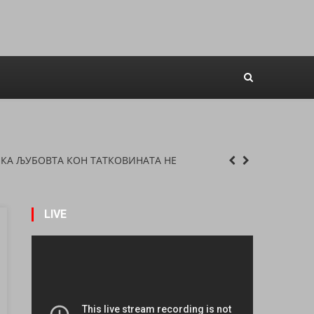
ВО МАКЕДОНСКИ БРОД – МУЗИКА,
КА ЉУБОВТА КОН ТАТКОВИНАТА НЕ
Историја И Филм Го Оживеаја Духот На
LIVE
ГАЛОП ТРГНУВА!
 ПРЕРАСНА ВО ВИСТИНСКА ПРАЗНИЧНА
ВО МАКЕДОНСКИ БРОД – МУЗИКА,