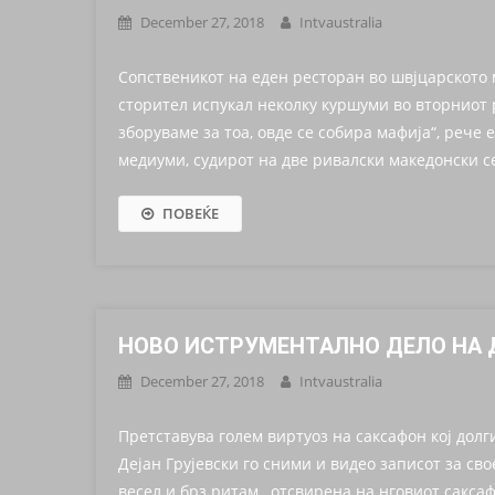
December 27, 2018
Intvaustralia
Сопственикот на еден ресторан во швјцарското ме
сторител испукал неколку куршуми во вторниот 
зборуваме за тоа, овде се собира мафија“, рече
медиуми, судирот на две ривалски македонски с
ПОВЕЌЕ
НОВО ИСТРУМЕНТАЛНО ДЕЛО НА 
December 27, 2018
Intvaustralia
Претставува голем виртуоз на саксафон кој долг
Дејан Грујевски го сними и видео записот за св
весел и брз ритам , отсвирена на нговиот саксаф