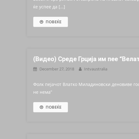
ќе успее да […]
ПОВЕЌЕ
(Видео) Среде Грција им пее “Вела
December 27, 2018
Intvaustralia
Фолк пејачот Влатко Миладиновски деновиве гост
не нема”
ПОВЕЌЕ