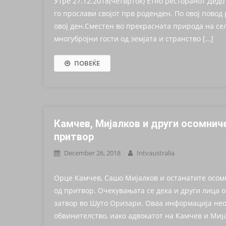
Утре 27.12.2018(четврток) Етно ресторанот Дедо 
го прослави својот прв роденден. По овој повод
овој ден.Сместен во прекрасната природа на се
многубројни гости од земјата и странство […]
ПОВЕЌЕ
Камчев, Мијалков и други осомнич
притвор
December 26, 2018
Intvaustralia
Орце Камчев, Сашо Мијалков и останатите осомн
од притвор. Очекувањата се дека и други лица 
затвор во Шуто Оризари. Оваа информација неоф
обвинителство, иако адвокатот на Камчев и Мија