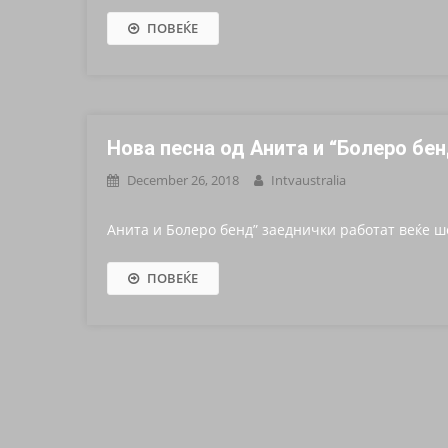
ПОВЕЌЕ
Нова песна од Анита и “Болеро бе
December 26, 2018
Intvaustralia
Анита и Болеро бенд” заеднички работат веќе ше
ПОВЕЌЕ
Posts navigation