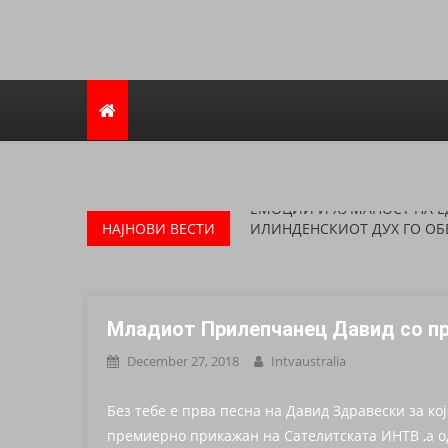
Avstraliska muzicka televizija
45 ГОДИНИ ЛЕГЕНДА: ГРУП
ЕМОЦИИ И ХУМАНОСТ НА Е
НАЈНОВИ ВЕСТИ
ИЛИНДЕНСКИОТ ДУХ ГО ОБ
ПОЗНАВА ГРАНИЦИ!
Битолската Коњаница „Галоп
Илинден!
Младиот Прилепчанец Давид со прв
КОГА ЌЕ ЗАЕЧАТ ЗУРЛИТЕ, 
December 27, 2018
Intvaustralia
ОХРИД ПОВТОРНО ЗАЧЕКОР
МУЗИЧКА ПРИКАЗНА
Без тебе е прва песна на Давид Здравески за ко
45 ГОДИНИ ЛЕГЕНДА: ГРУП
премиерно прикажан на Сателитската ИНТВ ,а о