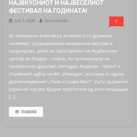
НАЈВКУСНИОТ И НАЈВЕСЕЛИОТ
ФЕСТИВАЛ НА ГОДИНАТА!
July 5, 2026
Intvaustralia
0
Во прекрасна атмосфера исполнета со дружење,
насмевки, традиционални македонски вкусови и
заедништво, денес во просториите на Фудбалскиот
центар во Рокдејл – Сиднеј, во организација на
прилепското друштво „Методија Андонов – Ченто“ и
Управниот одбор на ФК „Илинден“, успешно се одржа
долгоочекуваниот „Пиво и Скара Фест“. Уште од раните
утрински часови, бројни посетители од сите генерации
[…]
ПОВЕЌЕ