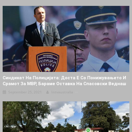
Синдикат На Полицијата: Доста Е Со Понижувањето И
Срамот За МВР, Бараме Оставка На Спасовски Веднаш
September 25, 2021
Intvaustralia