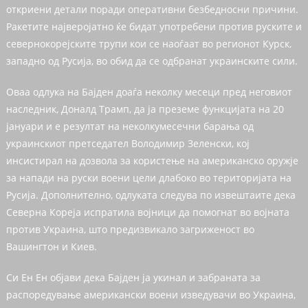
откриени детали поради оперативни безбедносни причини.
Ракетите најверојатно ќе бидат употребени против руските и
севернокорејските трупи кои се наоѓаат во регионот Курск,
западно од Русија, во обид да се одбранат украинските сили.
Оваа одлука на Бајден доаѓа неколку месеци пред неговиот
наследник, Доналд Трамп, да ја преземе функцијата на 20
јануари и е резултат на неколкумесечни барања од
украинскиот претседател Володимир Зеленски, кој
инсистирал на дозвола за користење на американско оружје
за напади на руски воени цели длабоко во територијата на
Русија. Дополнително, одлуката следува по извештаите дека
Северна Кореја испратила војници да помогнат во војната
против Украина, што предизвикало загриженост во
Вашингтон и Киев.
Си Ен Ен објави дека Бајден ја укинал и забраната за
распоредување американски воени изведувачи во Украина,