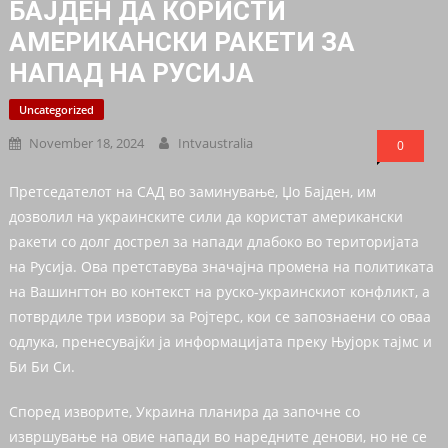
БАЈДЕН ДА КОРИСТИ
АМЕРИКАНСКИ РАКЕТИ ЗА
НАПАД НА РУСИЈА
Uncategorized
November 18, 2024
Intvaustralia
0
Претседателот на САД во заминување, Џо Бајден, им
дозволил на украинските сили да користат американски
ракети со долг дострел за напади длабоко во територијата
на Русија. Ова претставува значајна промена на политиката
на Вашингтон во контекст на руско-украинскиот конфликт, а
потврдиле три извори за Ројтерс, кои се запознаени со оваа
одлука, пренесувајќи ја информацијата преку Њујорк тајмс и
Би Би Си.
Според изворите, Украина планира да започне со
извршување на овие напади во наредните денови, но не се