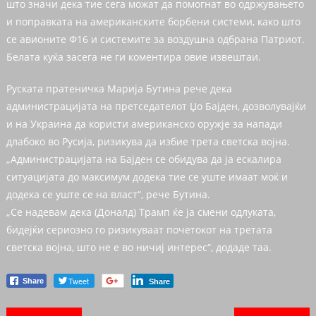
што значи дека тие сега можат да помогнат во одржувањето
и поправката на американските борбени системи, како што
се авионите Ф16 и системите за воздушна одбрана Патриот.
Белата куќа засега не ги коментира овие извештаи.
Руската пратеничка Марија Бутина рече дека
администрацијата на претседателот Џо Бајден, дозволувајќи
и на Украина да користи американско оружје за напади
длабоко во Русија, ризикува да избие трета светска војна.
„Администрацијата на Бајден се обидува да ја ескалира
ситуацијата до максимум додека тие се уште имаат моќ и
додека се уште се на власт“, ​​рече Бутина.
„Се надевам дека (Доналд) Трамп ќе ја смени одлуката,
бидејќи сериозно го ризикуваат почетокот на третата
светска војна, што не е во ничиј интерес“, додаде таа.
Tweet
Share
Share