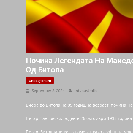
Почина Легендата На Македо
Од Битола
Uncategorized
September 8, 2024
Intvaustralia
Вчера во Битола на 89 годишна возраст, почина Пе
Петар Павловски, роден е 26 октомври 1935 година 
Петар, битолчани ќе го паметат како доајен на маке