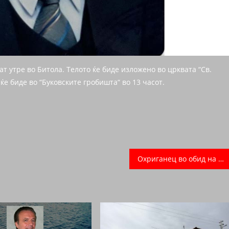
т утре во Битола. Телото ќе биде изложено во црквата “Св.
 ќе биде во “Буковските гробишта“ во 13 часот.
Охриганец во обид на кражба ранил двајца во Струмица!