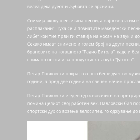
велеа дека дуеот и љубовта се врсници.
Снимија околу шеесетина песни, а најпозната им е
расплакани“. Тука се и познатите македонски песни 
либе“ кои тие први ги ставија на носач на звук и до
Секако имаат снимено и голем број на други песни
брановите на тогашното “Радио Битола“, каде и беа
снимано песни и за продукциската куќа “Југотон“.
Петар Павловски покрај тоа што беше дует во музика
години, а пред две години на свечен начин прослав
Петар Павловски е еден од основачите на претријат
помина целиот свој работен век. Павловски бил пор
спортски дух со возење велосипед, го оджување до 