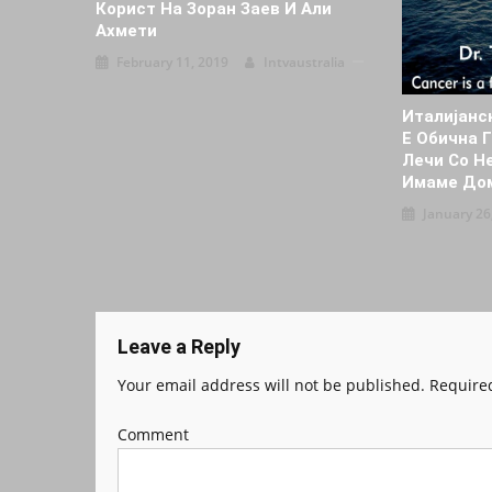
Корист На Зоран Заев И Али
Ахмети
February 11, 2019
Intvaustralia
Италијанс
Е Обична Г
Лечи Со Н
Имаме До
January 26
Leave a Reply
Your email address will not be published.
Required
Comment