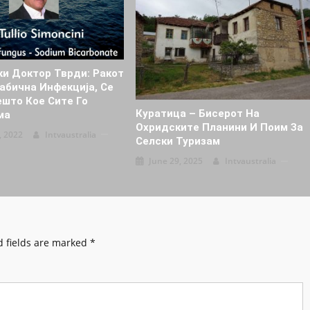
ки Доктор Тврди: Ракот
абична Инфекција, Се
ешто Кое Сите Го
Куратица – Бисерот На
ма
Охридските Планини И Поим За
, 2022
Intvaustralia
Селски Туризам
June 29, 2025
Intvaustralia
 fields are marked
*