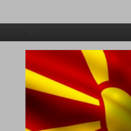
Avstraliska muzicka televizija