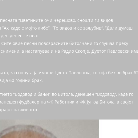
 песната “Цветините очи черешово, сношти ги видов
“Ах, каде е мојто либе“, “Те видов и се заљубив“, “Дали думаш
 ден денес се пеат.
. Сите овие песни повозрасните битолчани го слушаа преку
 снимени, а настапуваа и на Радио Скопје. Дуетот Павловски им
та, за сопруга ја имаше Цвета Павловска, со која без во брак 6
ија 60 години брак.
ието “Водовод и бањи“ во Битола, денешен “Водовод“, каде го
анешен фудбалер на ФК Работник и ФК Југ од Битола, а својот
крајот на животот.