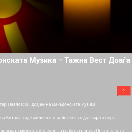
нската Музика – Тажна Вест Доаѓа
0
тар Павловски, доајен на македонската музика.
во Битола, каде живееше и работеше се до својата смрт.
донската музика кој заедно со својата сопруга Цвета, за што