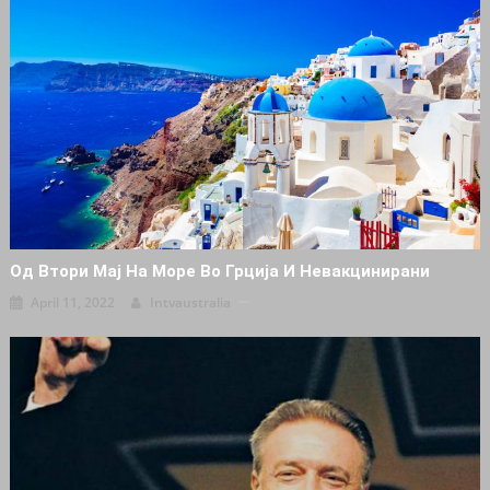
Oд Втори Мај На Море Во Грција И Невакцинирани
April 11, 2022
Intvaustralia