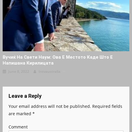
Вучиќ На Свети Наум: Ова Е Местото Каде Што Е
Напишана Кирилицата
June 8, 2022
Intvaustralia
Leave a Reply
Your email address will not be published.
Required fields
are marked
*
Comment