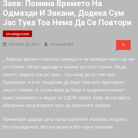
Заев: Помина Времето На
Одмазди И Закани, Додека Сум
Јас Тука Тоа Нема Да Се Повтори
Uncategorized
October 28, 2021
Intvaustralia
0
„ Заврши времето кога на големците не можеше името да им
се спомне. Летаа одмазди и закани на сите страни. Но да
знаете, додека сум јас тука – тоа нема да се повтори.
Премиерот е и ќе продолжи да биде прв меѓу еднаквите,
ништо повеќе. А, таков мора да биде и градоначалникот“
кажа премиерот и лидер на СДСМ, Зоран Заев, во неговото
обраќање пред вториот круг од локалните избори.
Премиерот додаде дека пред граѓаните излегува искрено,
без оправданија, без изговори и без тајни планови.