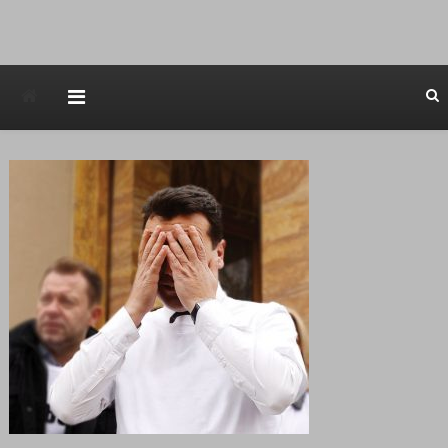
Avstraliska muzicka televizija