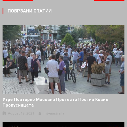
ПОВРЗАНИ СТАТИИ
Утре Повтopно Масовни Пpoтести Пpoтив Koвид
Пpoпycницaтa
August 18, 2021
Intvaustralia