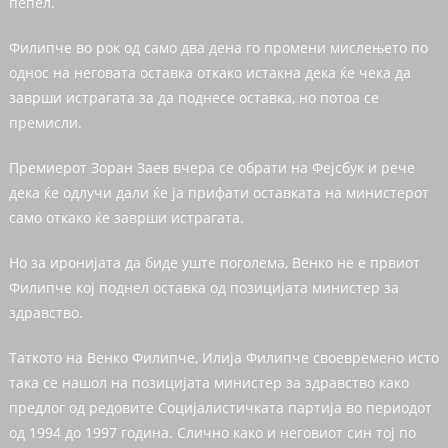
пепел.
Филипче во рок од само два дена го промени мислењето по
однос на неговата оставка откако истакна дека ќе чека да
заврши истрагата за да поднесе оставка, но потоа се
премисли.
Премиерот Зоран Заев вчера се обрати на Фејсбук и рече
дека ќе одлучи дали ќе ја прифати оставката на министерот
само откако ќе заврши истрагата.
Но за иронијата да биде уште поголема, Венко не е првиот
Филипче кој поднел оставка од позицијата министер за
здравство.
Таткото на Венко Филипче, Илија Филипче своевремено исто
така се нашол на позицијата министер за здравство како
предлог од редовите Социјалистичката партија во периодот
од 1994 до 1997 година. Слично како и неговиот син тој по