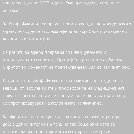
голем скандал во 1997 година бил принуден да поднесе
оставка.
За Илија Филипче се врзува првиот скандал во македонското
здравство, односно голема афера во која биле препакувани
лекови со изминат рок.
Се работи за афера поврзана со шверцувањето и
препакувањето на лекот „Орацеф“ во различна амбалажа.
Сирупот во моментот на препакувањето бил со изминат рок.
Кариерата на Илија Филипче како министер за здравство
заврши откако лекарите и професорите на Медицинскиот
факултет почнаа со име и презиме да излегуваат јавно и да
се спротивсавуваат на политиките на Филипче.
За аферата со препакуваните лекови со поминат рок да
добие дополнително на тежина таа беше зачинета со
непотизам односно роднински и пријателски врски.