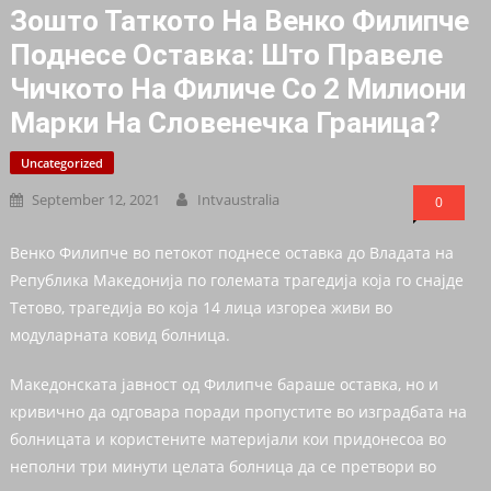
Зошто Таткото На Венко Филипче
Поднесе Ocтавка: Што Правеле
Чичкото На Филиче Со 2 Милиони
Марки На Словенечка Граница?
Uncategorized
September 12, 2021
Intvaustralia
0
Венко Филипче во петокот поднесе оставка до Владата на
Република Македонија по големата трагедија која го снајде
Тетово, трагедија во која 14 лица изгореа живи во
модуларната ковид болница.
Македонската јавност од Филипче бараше оставка, но и
кривично да одговара поради пропустите во изградбата на
болницата и користените материјали кои придонесоа во
неполни три минути целата болница да се претвори во