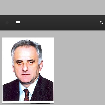
Avstraliska muzicka televizija