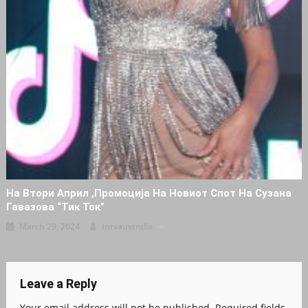
На Втори Април ,промоција На Новиот Спот На Сузана
Гавазова “Тик Ток”
March 29, 2024
Intvaustralia
Leave a Reply
Your email address will not be published.
Required fields