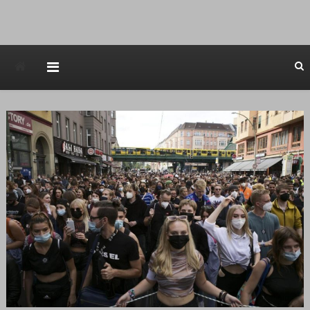
Avstraliska muzicka televizija