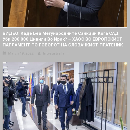
ВИДЕО: Каде Беа Меѓународните Санкции Кога САД
Уби 200.000 Цивили Во Ирак? – ХАОС ВО ЕВРОПСКИОТ
ПАРЛАМЕНТ ПО ГОВОРОТ НА СЛОВАЧКИОТ ПРАТЕНИК
March 19, 2022
Intvaustralia