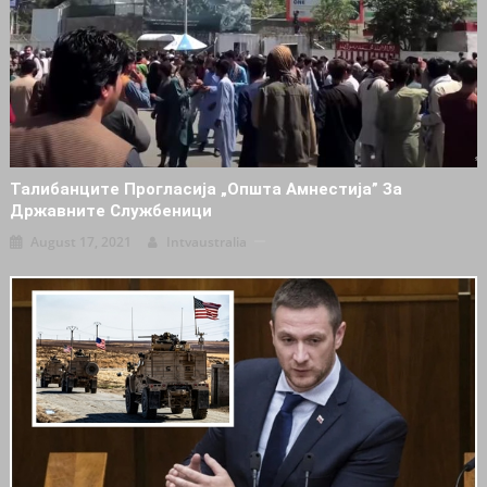
Талибанците Прогласија „општа Амнестија” За
Државните Службеници
August 17, 2021
Intvaustralia