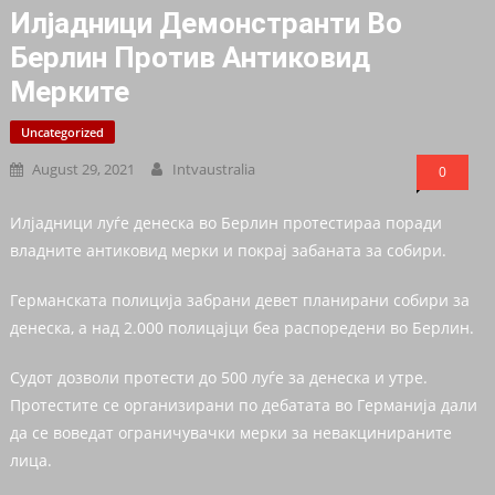
Илјадници Демонстранти Во
Берлин Против Антиковид
Мерките
Uncategorized
August 29, 2021
Intvaustralia
0
Илјадници луѓе денеска во Берлин протестираа поради
владните антиковид мерки и покрај забаната за собири.
Германската полиција забрани девет планирани собири за
денеска, а над 2.000 полицајци беа распоредени во Берлин.
Судот дозволи протести до 500 луѓе за денеска и утре.
Протестите се организирани по дебатата во Германија дали
да се воведат ограничувачки мерки за невакцинираните
лица.