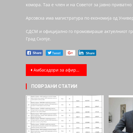
комора. Таа е член и на Советот за јавно приватн
Арсовска има магистратура по економија од Униве
СДСМ и официјално го промовираше актуелниот гр
Град Скопје.
Tweet
Share
Share
Post navigation
Амбасадори за афирмација на Македонската Кутура и Традиција надвор од Македонија.
ПОВРЗАНИ СТАТИИ