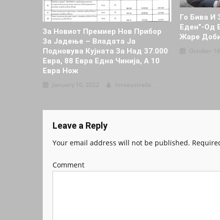
Го Бива И 
Еден”-Oд 
За Новиот Премиер Нов Прибор
Жаре Доби
За Јадење – Владата Ја
Подновува Кујната За Над 37.000
October 14
Евра, 88 Евра Една Чинија, А 10
Евра Нож
January 10, 2022
Intvaustralia
Leave a Reply
Your email address will not be published.
Required
Comment