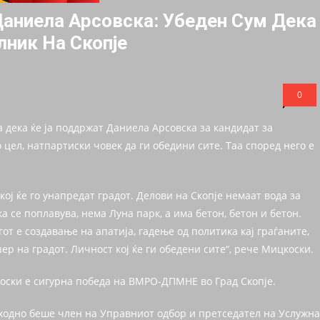
ниела Арсовска: Убеден Сум Дека
ник На Скопје
0
ека ќе ја поддржат Даниела Арсовска за кандидат за
 цел, натпартиски човек да ги обедини сите. Таа според него е
кој ќе го унапредат градот. Делови на Скопје немаат вода за
 се поплавува, нема Луна парк, а има бетон, бетон и бетон.
от е создавање на апатија, гадење од политика кај граѓаните,
ер на градот. Личност кој ќе ги обедени сите“, рече Мицкоски.
оски е сигурна победа на ВМРО-ДПМНЕ во Град Скопје.
етходно беше член на Управниот одбор и претседател на Услужна