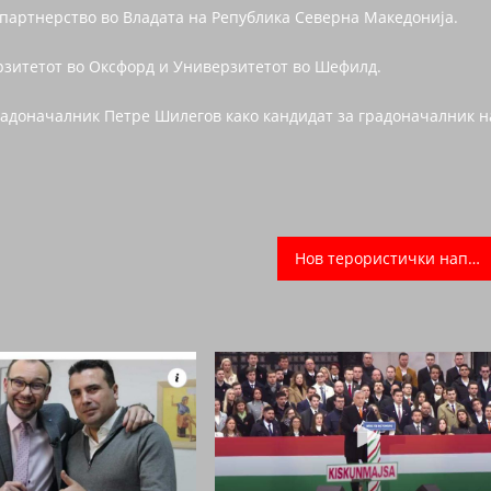
о партнерство во Владата на Република Северна Македонија.
рзитетот во Оксфорд и Универзитетот во Шефилд.
адоначалник Петре Шилегов како кандидат за градоначалник н
Нов терористички напад во Кабул