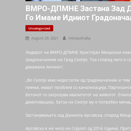
ВМРО-ДПМНЕ Застана Зад Да
Го Имаме Идниот Градоначал
Uncategorized
August 29, 2021
Intvaustralia
Лидерот на ВМРО-ДПМНЕ Христијан Мицкоски кажа д
градоначалник на Град Скопје. Тоа според него е со
докажана личност.
„Во Скопје има недостаток од градоначалник и тим 
пиење, имаат проблем со канализација, Партизанска
Бетонот го загрозува квалитетот на животот. Епилог
демотивација. Затоа на Скопје му е потребен менаџ
Застанувањето зад Даниела Арсовска, според Мицк
Арсовска е на чело на Сојузот од 2014 година. Пр