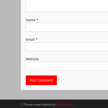
Name
*
Email
*
Website
|
Theme: news-vibrant by
CodeVibrant
.