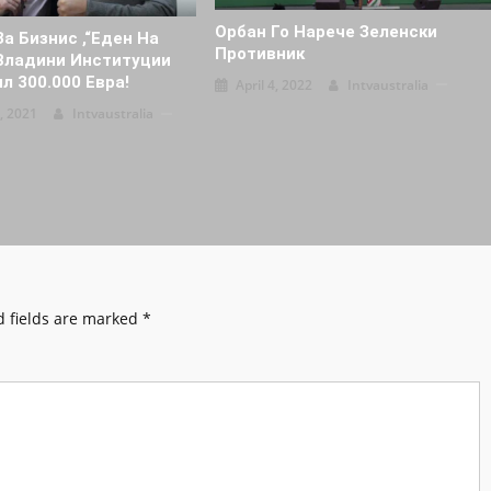
Орбан Го Нарече Зеленски
За Бизнис ,“Еден На
Противник
Владини Институции
л 300.000 Евра!
April 4, 2022
Intvaustralia
, 2021
Intvaustralia
 fields are marked
*