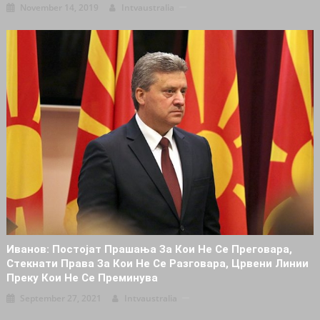
November 14, 2019
Intvaustralia
Иванов: Постојат Прашања За Кои Не Се Преговара,
Стекнати Права За Кои Не Се Разговара, Црвени Линии
Преку Кои Не Се Преминува
September 27, 2021
Intvaustralia