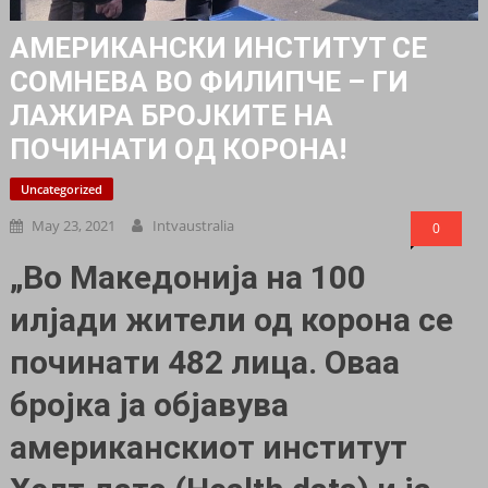
АМЕРИКАНСКИ ИНСТИТУТ СЕ
СОМНЕВА ВО ФИЛИПЧЕ – ГИ
ЛАЖИРА БРОЈКИТЕ НА
ПОЧИНАТИ ОД КОРОНА!
Uncategorized
May 23, 2021
Intvaustralia
0
„Во Македонија на 100
илјади жители од корона се
починати 482 лица. Оваа
бројка ја објавува
американскиот институт