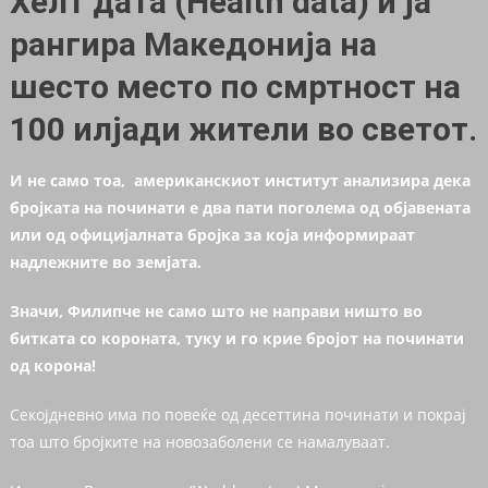
Хелт дата (Health data) и ја
рангира Македонија на
шесто место по смртност на
100 илјади жители во светот.
И не само тоа, американскиот институт анализира дека
бројката на починати е два пати поголема од објавената
или од официјалната бројка за која информираат
надлежните во земјата.
Значи, Филипче не само што не направи ништо во
битката со короната, туку и го крие бројот на починати
од корона!
Секојдневно има по повеќе од десеттина починати и покрај
тоа што бројките на новозаболени се намалуваат.