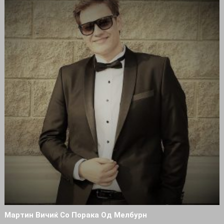
Мартин Вичиќ Со Порака Од Мелбурн