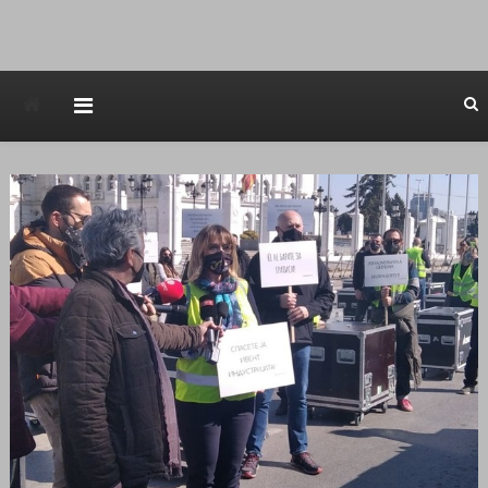
Avstraliska muzicka televizija