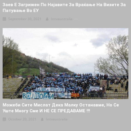
Заев Е Загрижен По Најавите За Враќање На Визите За
Патување Во ЕУ
September 30, 2021
Intvaustralia
Можеби Сите Мислат Дека Малку Останавме, Но Се
Уште Многу Сме И НЕ СЕ ПРЕДАВАМЕ !!!
October 20, 2021
Intvaustralia