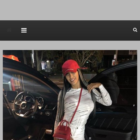
Avstraliska muzicka televizija