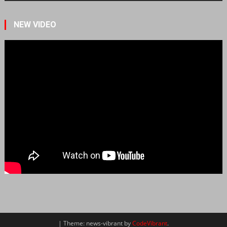
NEW VIDEO
|
Theme: news-vibrant by
CodeVibrant
.