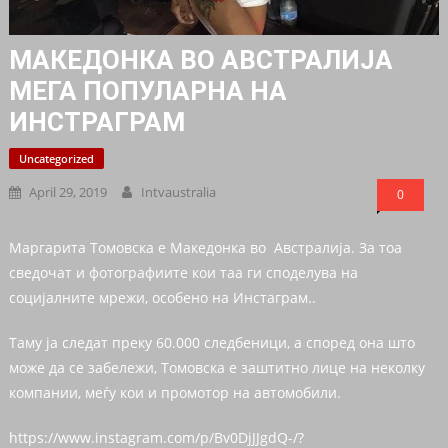
МАКЕДОНКА ВО АВСТРАЛИЈА
МЕГА ПОПУЛАРНА НА
ИНСТРАГРАМ
Uncategorized
April 29, 2019
Intvaustralia
0
Маргарита Томовска е Македонка во Австралија. За тоа
сведочат и фотографиите кои таа ги споделува на
социјалните мрежи, особено на Инстаграм..
Таму ја следат преку 60.000 следбеници, а според она што
може да се забележи, Томовска е заштитно лице на неколку
компании, меѓу кои и промотор на автомобили.
https://www.instagram.com/p/Bv0DjJJgdQ-/?