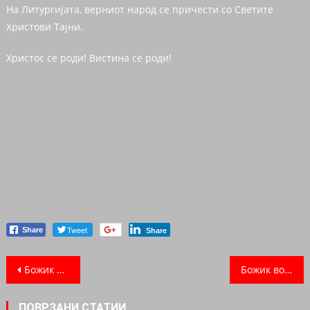
На Литургијата, верниот народ се причести со Светите
Христови Тајни.
Христос се роди! Вистина се роди!
Tweet
Share
Share
Post navigation
Божик во црквата Света Богородица – Пречиста во Ливерпул
Божик во Црквата Света Злата Мегленска во Хоперс Кросинг
ПОВРЗАНИ СТАТИИ