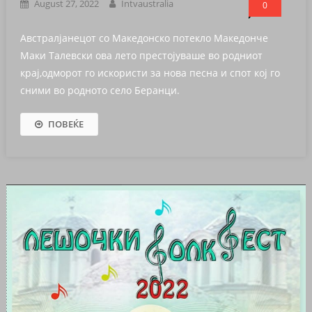
August 27, 2022
Intvaustralia
0
Австралјанецот со Македонско потекло Македонче
Маки Талевски ова лето престојуваше во родниот
крај,одморот го искористи за нова песна и спот кој го
сними во родното село Беранци.
ПОВЕЌЕ