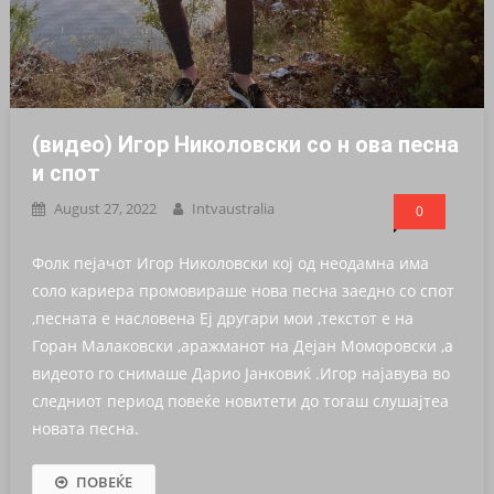
(видео) Игор Николовски со н ова песна
и спот
August 27, 2022
Intvaustralia
0
Фолк пејачот Игор Николовски кој од неодамна има
соло кариера промовираше нова песна заедно со спот
,песната е насловена Еј другари мои ,текстот е на
Горан Малаковски ,аражманот на Дејан Моморовски ,а
видеото го снимаше Дарио Јанковиќ .Игор најавува во
следниот период повеќе новитети до тогаш слушајтеа
новата песна.
ПОВЕЌЕ