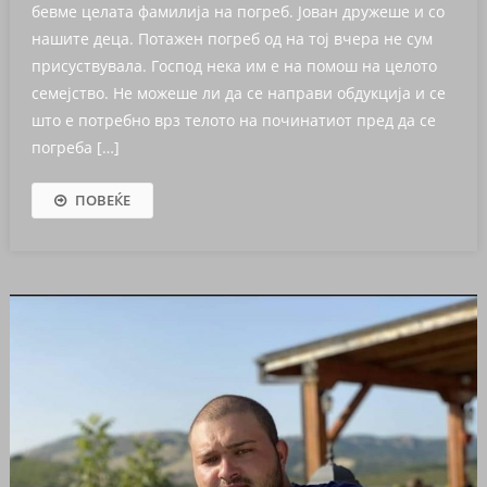
бевме целата фамилија на погреб. Јован дружеше и со
нашите деца. Потажен погреб од на тој вчера не сум
присуствувала. Господ нека им е на помош на целото
семејство. Не можеше ли да се направи обдукција и се
што е потребно врз телото на починатиот пред да се
погреба […]
ПОВЕЌЕ