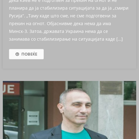
дека Киев не е подготвен за прекин на огнот и не
планира да ја стабилизира ситуацијата за да ја „смири
Русија“. „Таму каде што сме, не сме подготвени за
прекин на огнот. Објаснивме дека нема да има
Минск-3. Затоа, државата Украина нема да се
занимава со стабилизирање на ситуацијата каде […]
ПОВЕЌЕ