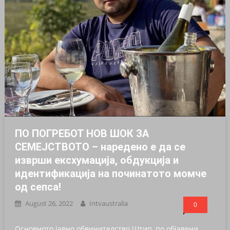
ПО ПОГРЕБОТ НОВ ШОК ЗА
СЕМЕЈСТВОТО – наредено е да се
изврши ексхумација, обдукција и
идентификација на починатото момче
од сепса!
August 26, 2022
Intvaustralia
0
Основното јавно обвинителство Штип, по објавени