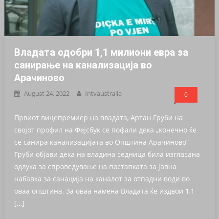
Владата одобри 1,1 милиони евра за
санирање на канализација во
Арачиново
August 24, 2022
Intvaustralia
0
Првиот вицепремиер на владата, Артан Груби на
својот профил на Фејсбук се пофали дека „конечно ќе
се санира канализацијата во Општина Арачиново“
Груби објави дека на владина седница била изгласана
одлука за спроведување на постапката за јавна
набавка за санација на каналот за отпадни води во
оваа општина. За оваа намена Владата ќе издвои 1,1
[…]