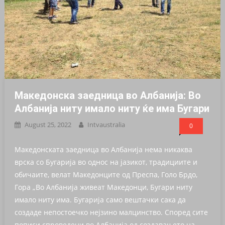
Македонска заедница во Албанија: Во
Албанија ниту имало ниту ќе има Бугари
August 25, 2022
Intvaustralia
0
Македонската заедница во Албанија нема никаква
врска со Бугарија во однос на јазикот, традициите и
обичаите, велат Македонците од Преспа, Голо Брдо,
Гора „Во Албанија живеат Македонци, Бугари ниту
имало ниту има. Бугарија само вештачки сака да
создаде непостоечко нејзино малцинство. Според сите
пописи спроведени во Албанија од создавањето на