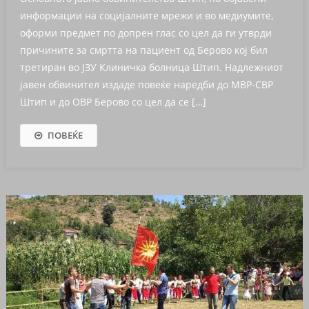
информации на социјалните мрежи и во медиумите,
оформи предмет по допрен глас со цел да ги утврди
причините за смртта на пациент од Берово кој бил
третиран во ЈЗУ Клиничка болница Штип. Надлежниот
јавен обвинител издаде повеќе наредби до МВР-СВР
Штип и до ОВР Берово со цел да се […]
ПОВЕЌЕ