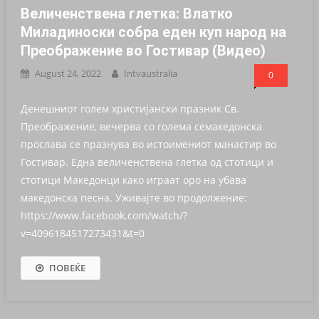
Величенствена глетка: Влатко
Миладиноски собра еден куп народ на
Преображение во Гостивар (Видео)
August 24, 2022
Intvaustralia
0
Денешниот голем христијански празник Св.
Преображение, вечерва со голема семакедонска
прослава се празнува во истоимениот манастир во
Гостивар. Една величенствена глетка од стотици и
стотици Македонци како играат оро на убава
македонска песна. Уживајте во продолжение:
https://www.facebook.com/watch/?
v=4096184517273431&t=0
ПОВЕЌЕ