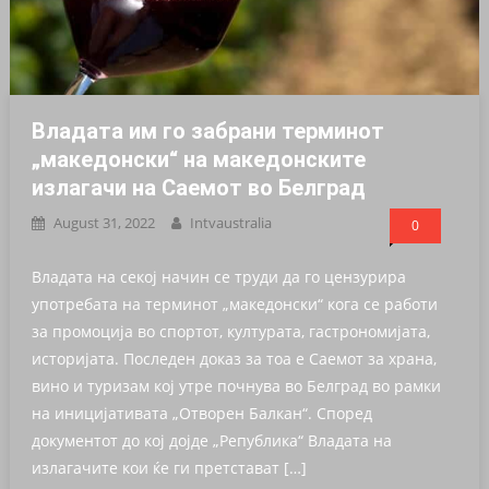
Владата им го забрани терминот
„македонски“ на македонските
излагачи на Саемот во Белград
August 31, 2022
Intvaustralia
0
Владата на секој начин се труди да го цензурира
употребата на терминот „македонски“ кога се работи
за промоција во спортот, културата, гастрономијата,
историјата. Последен доказ за тоа е Саемот за храна,
вино и туризам кој утре почнува во Белград во рамки
на иницијативата „Отворен Балкан“. Според
документот до кој дојде „Република“ Владата на
излагачите кои ќе ги претстават […]