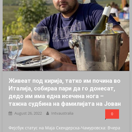
Живеат под кирија, татко им почина во
Италија, собираа пари да го донесат,
дедо им има една исечена нога –
тажна судбина на фамилијата на Јован
August 26, 2022
Intvaustralia
0
Фејсбук статус на Маја Скендерска-Чамуровска: Вчера