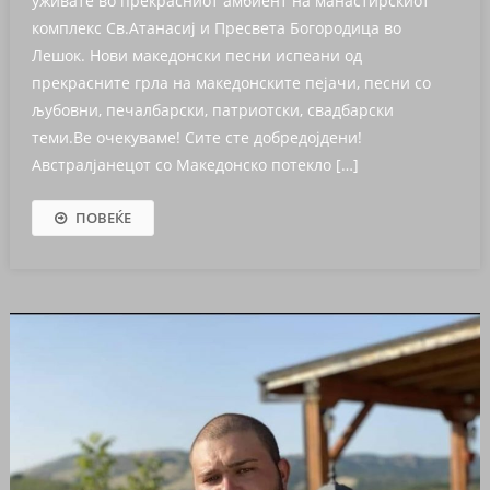
уживате во прекрасниот амбиент на манастирскиот
комплекс Св.Атанасиј и Пресвета Богородица во
Лешок. Нови македонски песни испеани од
прекрасните грла на македонските пејачи, песни со
љубовни, печалбарски, патриотски, свадбарски
теми.Ве очекуваме! Сите сте добредојдени!
Австралјанецот со Македонско потекло […]
ПОВЕЌЕ