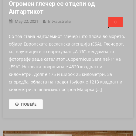
Огромен глечер се отцепи од
Антартикот
May 22, 2021
Intvaustralia
0
Со тоа стана најголемиот глечер што плови во морето,
објави Европската вселенска агенција (ЕSА). Глечерот,
кој научниците го нарекуваат „А-76“, неодамна го
фотографираше сателитот „Copernicus Sentinel-1“ на
„ЕSА“. Неговата површина е 4320 квадратни
километри. Долг е 175 и широк 25 километри. За
споредба, областа на градот Њујорк е 1213 квадратни
километри, а шпанскиот остров Мајорка […]
ПОВЕЌЕ