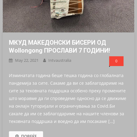
МКУД МАКЕДОНСКИ БИСЕРИ ОД
Wollongong ПРОСЛАВИ 7 ГОДИНИ!
May 22, 2021
Intvaustralia
0
Изминатата година беше тешка година со глобалната
пандемија за сите. Сакаме да ви се заблагодариме на
сите за тековната поддршка особено преку промените
што моравме да ги спроведеме односно да се движиме
на онлајн туторијали и ограничувања за Covid.Би
сакале да им се заблагодариме на нашите членови за
тековната поддршка и воедно да им посакаме […]
ПОВЕЌЕ