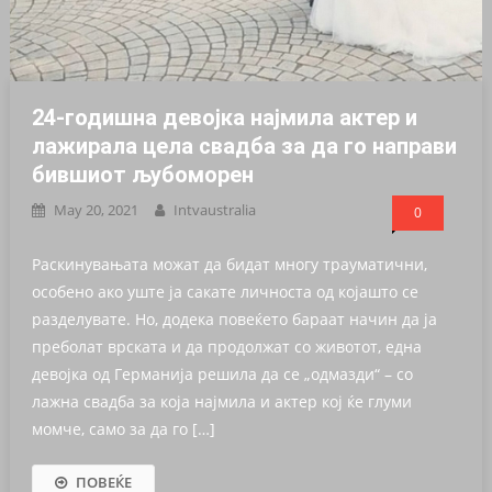
24-годишна девојка најмила актер и
лажирала цела свадба за да го направи
бившиот љубоморен
May 20, 2021
Intvaustralia
0
Раскинувањата можат да бидат многу трауматични,
особено ако уште ја сакате личноста од којашто се
разделувате. Но, додека повеќето бараат начин да ја
преболат врската и да продолжат со животот, една
девојка од Германија решила да се „одмазди“ – со
лажна свадба за која најмила и актер кој ќе глуми
момче, само за да го […]
ПОВЕЌЕ