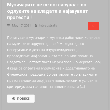
Музичарите не се согласуваат со
одлуките на владата и најавуваат
протести !
May 17, 2021
Intvaustralia
0
Почитувани музичари и музички работници, членови
на музичките здруженија во Р Македонија,со
неверување и доза на вчудоневиденост ја
проследивме информацијата т.с јавниот повик на
Владата за шестиот пакет мерки,посебно мерката број
4 каде се опфатени музичарите и доделувањето на
финансиска поддршка.Во разговорите со владините
претставници,за овој јавен повик,неговите услови и
критериуми,за начинот на аплицирање и […]
ПОВЕЌЕ